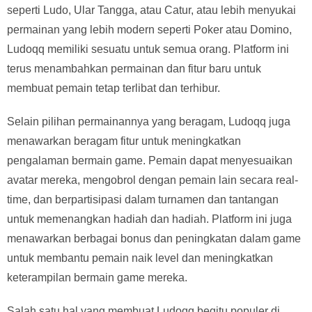
seperti Ludo, Ular Tangga, atau Catur, atau lebih menyukai
permainan yang lebih modern seperti Poker atau Domino,
Ludoqq memiliki sesuatu untuk semua orang. Platform ini
terus menambahkan permainan dan fitur baru untuk
membuat pemain tetap terlibat dan terhibur.
Selain pilihan permainannya yang beragam, Ludoqq juga
menawarkan beragam fitur untuk meningkatkan
pengalaman bermain game. Pemain dapat menyesuaikan
avatar mereka, mengobrol dengan pemain lain secara real-
time, dan berpartisipasi dalam turnamen dan tantangan
untuk memenangkan hadiah dan hadiah. Platform ini juga
menawarkan berbagai bonus dan peningkatan dalam game
untuk membantu pemain naik level dan meningkatkan
keterampilan bermain game mereka.
Salah satu hal yang membuat Ludoqq begitu populer di