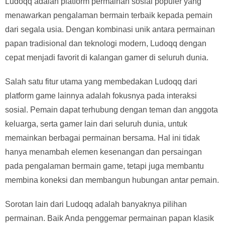
Ludoqq adalah platform permainan sosial populer yang
menawarkan pengalaman bermain terbaik kepada pemain
dari segala usia. Dengan kombinasi unik antara permainan
papan tradisional dan teknologi modern, Ludoqq dengan
cepat menjadi favorit di kalangan gamer di seluruh dunia.
Salah satu fitur utama yang membedakan Ludoqq dari
platform game lainnya adalah fokusnya pada interaksi
sosial. Pemain dapat terhubung dengan teman dan anggota
keluarga, serta gamer lain dari seluruh dunia, untuk
memainkan berbagai permainan bersama. Hal ini tidak
hanya menambah elemen kesenangan dan persaingan
pada pengalaman bermain game, tetapi juga membantu
membina koneksi dan membangun hubungan antar pemain.
Sorotan lain dari Ludoqq adalah banyaknya pilihan
permainan. Baik Anda penggemar permainan papan klasik