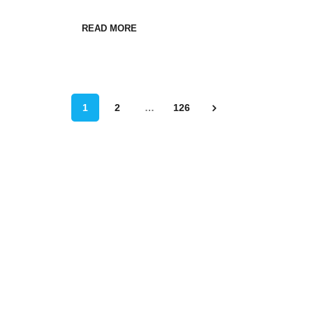
READ MORE
1
2
…
126