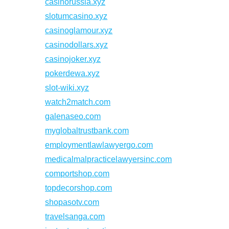
casinorussia.xyz
slotumcasino.xyz
casinoglamour.xyz
casinodollars.xyz
casinojoker.xyz
pokerdewa.xyz
slot-wiki.xyz
watch2match.com
galenaseo.com
myglobaltrustbank.com
employmentlawlawyergo.com
medicalmalpracticelawyersinc.com
comportshop.com
topdecorshop.com
shopasotv.com
travelsanga.com