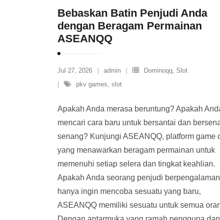
Bebaskan Batin Penjudi Anda
dengan Beragam Permainan
ASEANQQ
Jul 27, 2026
admin
Dominoqq
,
Slot
pkv games
,
slot
Apakah Anda merasa beruntung? Apakah And
mencari cara baru untuk bersantai dan bersen
senang? Kunjungi ASEANQQ, platform game o
yang menawarkan beragam permainan untuk
memenuhi setiap selera dan tingkat keahlian.
Apakah Anda seorang penjudi berpengalaman
hanya ingin mencoba sesuatu yang baru,
ASEANQQ memiliki sesuatu untuk semua oran
Dengan antarmuka yang ramah pengguna dan