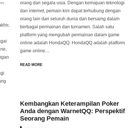
orang dari segala usia. Dengan kemajuan teknologi
mes
dan internet, pemain kini dapat terhubung dengan
orang lain dari seluruh dunia dan bersaing dalam
khir,
berbagai permainan dan turnamen. Salah satu
platform yang mengubah permainan dalam game
agai
online adalah HondaQQ. HondaQQ adalah platform
ine,
game online
…
ngan
READ MORE
gi
ang
Kembangkan Keterampilan Poker
Anda dengan WarnetQQ: Perspektif
Seorang Pemain