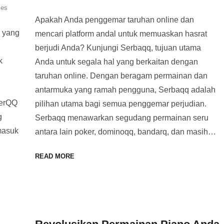
mes
Apakah Anda penggemar taruhan online dan
a yang
mencari platform andal untuk memuaskan hasrat
berjudi Anda? Kunjungi Serbaqq, tujuan utama
k
Anda untuk segala hal yang berkaitan dengan
taruhan online. Dengan beragam permainan dan
n
antarmuka yang ramah pengguna, Serbaqq adalah
yerQQ
pilihan utama bagi semua penggemar perjudian.
g
Serbaqq menawarkan segudang permainan seru
masuk
antara lain poker, dominoqq, bandarq, dan masih
…
READ MORE