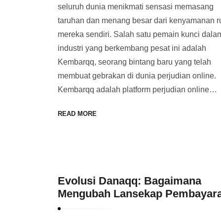
seluruh dunia menikmati sensasi memasang
taruhan dan menang besar dari kenyamanan 
mereka sendiri. Salah satu pemain kunci dala
industri yang berkembang pesat ini adalah
Kembarqq, seorang bintang baru yang telah
membuat gebrakan di dunia perjudian online.
Kembarqq adalah platform perjudian online
…
READ MORE
Evolusi Danaqq: Bagaimana
Mengubah Lansekap Pembayar