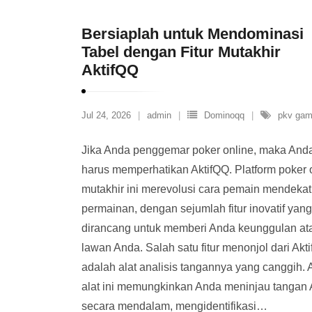
Bersiaplah untuk Mendominasi
Tabel dengan Fitur Mutakhir
AktifQQ
Jul 24, 2026
admin
Dominoqq
pkv ga
Jika Anda penggemar poker online, maka And
harus memperhatikan AktifQQ. Platform poker 
mutakhir ini merevolusi cara pemain mendekat
permainan, dengan sejumlah fitur inovatif yang
dirancang untuk memberi Anda keunggulan at
lawan Anda. Salah satu fitur menonjol dari Akt
adalah alat analisis tangannya yang canggih. A
alat ini memungkinkan Anda meninjau tangan
secara mendalam, mengidentifikasi
…