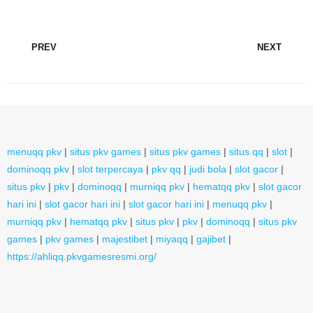
PREV
NEXT
menuqq pkv
|
situs pkv games
|
situs pkv games
|
situs qq
|
slot
|
dominoqq pkv
|
slot terpercaya
|
pkv qq
|
judi bola
|
slot gacor
|
situs pkv
|
pkv
|
dominoqq
|
murniqq pkv
|
hematqq pkv
|
slot gacor
hari ini
|
slot gacor hari ini
|
slot gacor hari ini
|
menuqq pkv
|
murniqq pkv
|
hematqq pkv
|
situs pkv
|
pkv
|
dominoqq
|
situs pkv
games
|
pkv games
|
majestibet
|
miyaqq
|
gajibet
|
https://ahliqq.pkvgamesresmi.org/