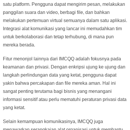
satu platform. Pengguna dapat mengirim pesan, melakukan
panggilan suara dan video, berbagi file, dan bahkan
melakukan pertemuan virtual semuanya dalam satu aplikasi.
Integrasi alat komunikasi yang lancar ini memudahkan tim
untuk berkolaborasi dan tetap terhubung, di mana pun
mereka berada.
Fitur menonjol lainnya dari IMCQQ adalah fokusnya pada
keamanan dan privasi. Dengan enkripsi ujung ke ujung dan
langkah perlindungan data yang ketat, pengguna dapat
yakin bahwa percakapan dan file mereka aman. Hal ini
sangat penting terutama bagi bisnis yang menangani
informasi sensitif atau perlu mematuhi peraturan privasi data
yang ketat.
Selain kemampuan komunikasinya, IMCQQ juga
menawarkan serangkaian alat organisasi untuk membantu