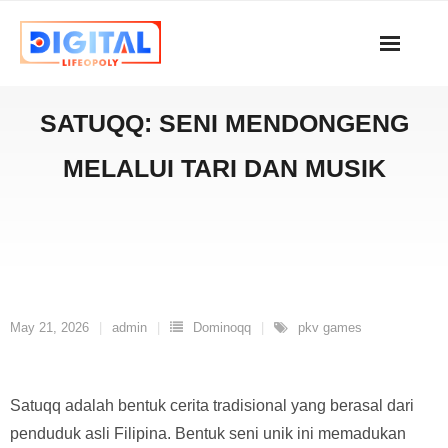
Skip
to
content
SATUQQ: SENI MENDONGENG
MELALUI TARI DAN MUSIK
May 21, 2026
admin
Dominoqq
pkv games
Satuqq adalah bentuk cerita tradisional yang berasal dari
penduduk asli Filipina. Bentuk seni unik ini memadukan