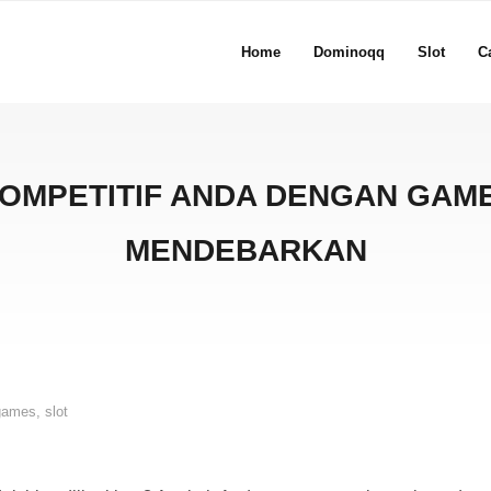
Home
Dominoqq
Slot
C
KOMPETITIF ANDA DENGAN GA
MENDEBARKAN
games
,
slot