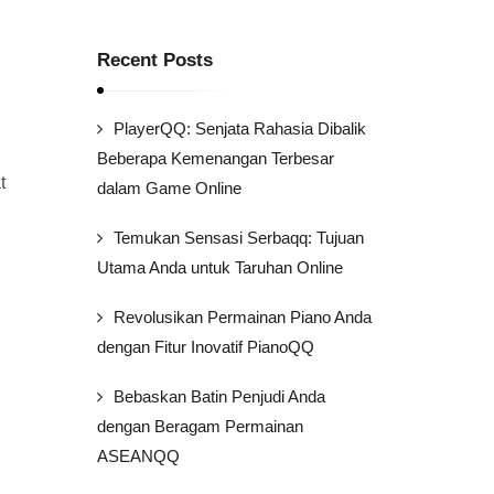
Recent Posts
PlayerQQ: Senjata Rahasia Dibalik
Beberapa Kemenangan Terbesar
t
dalam Game Online
Temukan Sensasi Serbaqq: Tujuan
Utama Anda untuk Taruhan Online
Revolusikan Permainan Piano Anda
dengan Fitur Inovatif PianoQQ
Bebaskan Batin Penjudi Anda
dengan Beragam Permainan
ASEANQQ