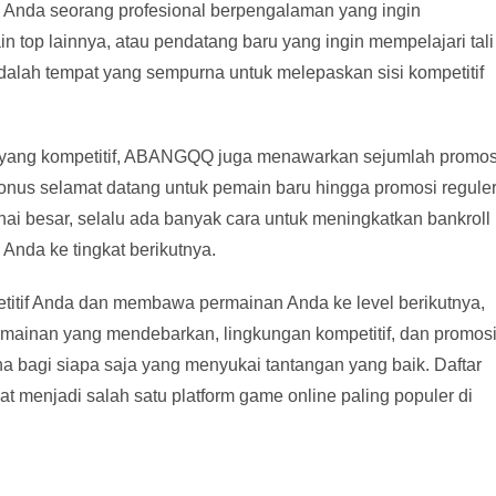
 Anda seorang profesional berpengalaman yang ingin
top lainnya, atau pendatang baru yang ingin mempelajari tali
lah tempat yang sempurna untuk melepaskan sisi kompetitif
 yang kompetitif, ABANGQQ juga menawarkan sejumlah promos
onus selamat datang untuk pemain baru hingga promosi regule
i besar, selalu ada banyak cara untuk meningkatkan bankroll
da ke tingkat berikutnya.
petitif Anda dan membawa permainan Anda ke level berikutnya,
inan yang mendebarkan, lingkungan kompetitif, dan promos
na bagi siapa saja yang menyukai tantangan yang baik. Daftar
t menjadi salah satu platform game online paling populer di