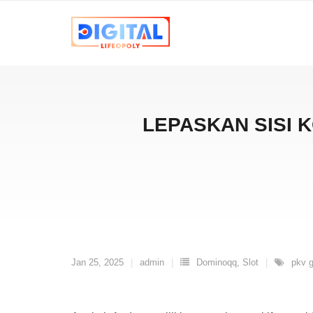
Skip
to
content
LEPASKAN SISI 
Jan 25, 2025
admin
Dominoqq
,
Slot
pkv 