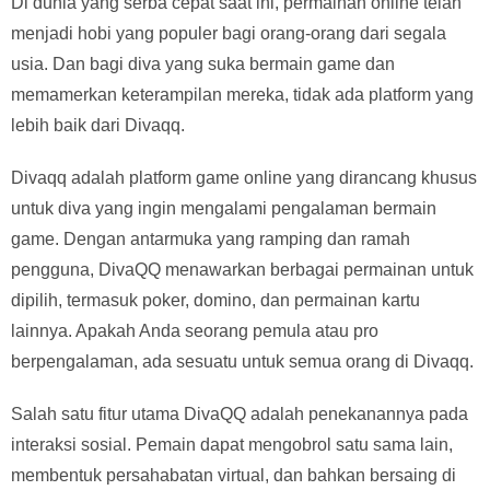
Di dunia yang serba cepat saat ini, permainan online telah
menjadi hobi yang populer bagi orang-orang dari segala
usia. Dan bagi diva yang suka bermain game dan
memamerkan keterampilan mereka, tidak ada platform yang
lebih baik dari Divaqq.
Divaqq adalah platform game online yang dirancang khusus
untuk diva yang ingin mengalami pengalaman bermain
game. Dengan antarmuka yang ramping dan ramah
pengguna, DivaQQ menawarkan berbagai permainan untuk
dipilih, termasuk poker, domino, dan permainan kartu
lainnya. Apakah Anda seorang pemula atau pro
berpengalaman, ada sesuatu untuk semua orang di Divaqq.
Salah satu fitur utama DivaQQ adalah penekanannya pada
interaksi sosial. Pemain dapat mengobrol satu sama lain,
membentuk persahabatan virtual, dan bahkan bersaing di