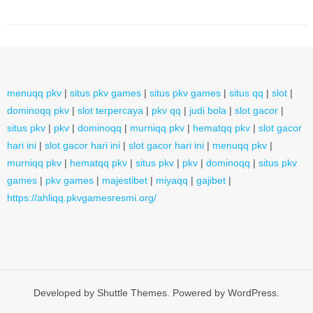
menuqq pkv
|
situs pkv games
|
situs pkv games
|
situs qq
|
slot
|
dominoqq pkv
|
slot terpercaya
|
pkv qq
|
judi bola
|
slot gacor
|
situs pkv
|
pkv
|
dominoqq
|
murniqq pkv
|
hematqq pkv
|
slot gacor
hari ini
|
slot gacor hari ini
|
slot gacor hari ini
|
menuqq pkv
|
murniqq pkv
|
hematqq pkv
|
situs pkv
|
pkv
|
dominoqq
|
situs pkv
games
|
pkv games
|
majestibet
|
miyaqq
|
gajibet
|
https://ahliqq.pkvgamesresmi.org/
Developed by
Shuttle Themes
. Powered by
WordPress
.