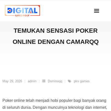
Skip
to
content
TEMUKAN SENSASI POKER
ONLINE DENGAN CAMARQQ
May 29, 2026
admin
Dominoqq
pkv games
Poker online telah menjadi hobi populer bagi banyak orang
di seluruh dunia. Dengan munculnya teknologi dan internet,