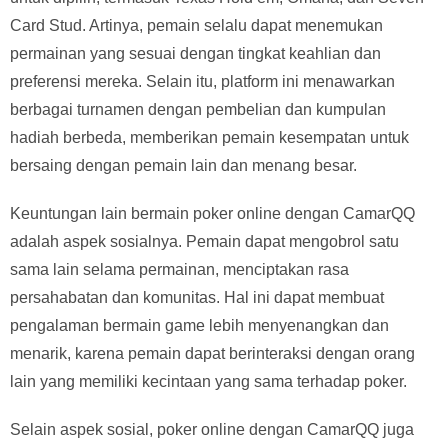
Card Stud. Artinya, pemain selalu dapat menemukan
permainan yang sesuai dengan tingkat keahlian dan
preferensi mereka. Selain itu, platform ini menawarkan
berbagai turnamen dengan pembelian dan kumpulan
hadiah berbeda, memberikan pemain kesempatan untuk
bersaing dengan pemain lain dan menang besar.
Keuntungan lain bermain poker online dengan CamarQQ
adalah aspek sosialnya. Pemain dapat mengobrol satu
sama lain selama permainan, menciptakan rasa
persahabatan dan komunitas. Hal ini dapat membuat
pengalaman bermain game lebih menyenangkan dan
menarik, karena pemain dapat berinteraksi dengan orang
lain yang memiliki kecintaan yang sama terhadap poker.
Selain aspek sosial, poker online dengan CamarQQ juga