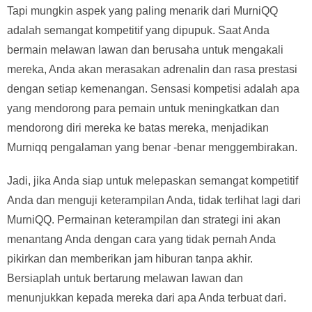
Tapi mungkin aspek yang paling menarik dari MurniQQ
adalah semangat kompetitif yang dipupuk. Saat Anda
bermain melawan lawan dan berusaha untuk mengakali
mereka, Anda akan merasakan adrenalin dan rasa prestasi
dengan setiap kemenangan. Sensasi kompetisi adalah apa
yang mendorong para pemain untuk meningkatkan dan
mendorong diri mereka ke batas mereka, menjadikan
Murniqq pengalaman yang benar -benar menggembirakan.
Jadi, jika Anda siap untuk melepaskan semangat kompetitif
Anda dan menguji keterampilan Anda, tidak terlihat lagi dari
MurniQQ. Permainan keterampilan dan strategi ini akan
menantang Anda dengan cara yang tidak pernah Anda
pikirkan dan memberikan jam hiburan tanpa akhir.
Bersiaplah untuk bertarung melawan lawan dan
menunjukkan kepada mereka dari apa Anda terbuat dari.