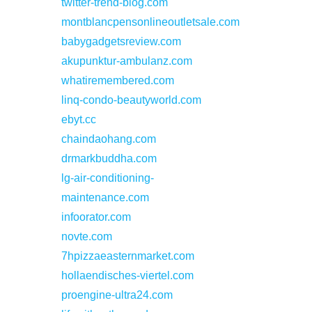
twitter-trend-blog.com
montblancpensonlineoutletsale.com
babygadgetsreview.com
akupunktur-ambulanz.com
whatiremembered.com
linq-condo-beautyworld.com
ebyt.cc
chaindaohang.com
drmarkbuddha.com
lg-air-conditioning-
maintenance.com
infoorator.com
novte.com
7hpizzaeasternmarket.com
hollaendisches-viertel.com
proengine-ultra24.com