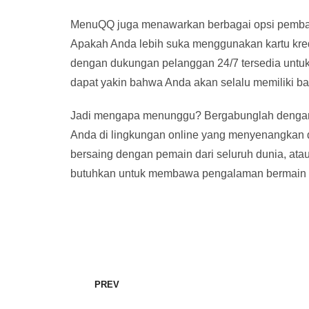
MenuQQ juga menawarkan berbagai opsi pemba
Apakah Anda lebih suka menggunakan kartu kredit
dengan dukungan pelanggan 24/7 tersedia untu
dapat yakin bahwa Anda akan selalu memiliki 
Jadi mengapa menunggu? Bergabunglah dengan 
Anda di lingkungan online yang menyenangkan 
bersaing dengan pemain dari seluruh dunia, a
butuhkan untuk membawa pengalaman bermain ga
PREV