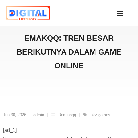
Skip
to
content
EMAKQQ: TREN BESAR
BERIKUTNYA DALAM GAME
ONLINE
Jun 30, 2026
admin
Dominoqq
pkv games
[ad_1]