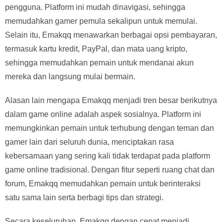
pengguna. Platform ini mudah dinavigasi, sehingga
memudahkan gamer pemula sekalipun untuk memulai.
Selain itu, Emakqq menawarkan berbagai opsi pembayaran,
termasuk kartu kredit, PayPal, dan mata uang kripto,
sehingga memudahkan pemain untuk mendanai akun
mereka dan langsung mulai bermain.
Alasan lain mengapa Emakqq menjadi tren besar berikutnya
dalam game online adalah aspek sosialnya. Platform ini
memungkinkan pemain untuk terhubung dengan teman dan
gamer lain dari seluruh dunia, menciptakan rasa
kebersamaan yang sering kali tidak terdapat pada platform
game online tradisional. Dengan fitur seperti ruang chat dan
forum, Emakqq memudahkan pemain untuk berinteraksi
satu sama lain serta berbagi tips dan strategi.
Secara keseluruhan, Emakqq dengan cepat menjadi