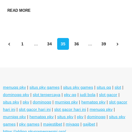
READ MORE
1
…
34
35
36
…
39
menuqq pkv
|
situs pkv games
|
situs pkv games
|
situs qq
|
slot
|
dominoqq pkv
|
slot terpercaya
|
pkv qq
|
judi bola
|
slot gacor
|
situs pkv
|
pkv
|
dominoqq
|
murniqq pkv
|
hematqq pkv
|
slot gacor
hari ini
|
slot gacor hari ini
|
slot gacor hari ini
|
menuqq pkv
|
murniqq pkv
|
hematqq pkv
|
situs pkv
|
pkv
|
dominoqq
|
situs pkv
games
|
pkv games
|
majestibet
|
miyaqq
|
gajibet
|
https://ahliqq.pkvgamesresmi.org/