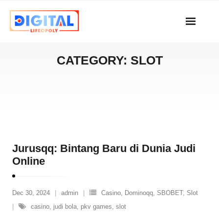
Skip
to
content
CATEGORY:
SLOT
Jurusqq: Bintang Baru di Dunia Judi
Online
Dec 30, 2024
admin
Casino
,
Dominoqq
,
SBOBET
,
Slot
casino
,
judi bola
,
pkv games
,
slot