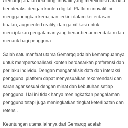
Gemarqq adalah teknologi inovatif yang merevolusi cara kita
berinteraksi dengan konten digital. Platform inovatif ini
menggabungkan kemajuan terkini dalam kecerdasan
buatan, augmented reality, dan gamifikasi untuk
menciptakan pengalaman yang benar-benar mendalam dan
menarik bagi pengguna.
Salah satu manfaat utama Gemarqq adalah kemampuannya
untuk mempersonalisasi konten berdasarkan preferensi dan
perilaku individu. Dengan menganalisis data dan interaksi
pengguna, platform dapat menyesuaikan rekomendasi dan
saran agar sesuai dengan minat dan kebutuhan setiap
pengguna. Hal ini tidak hanya meningkatkan pengalaman
pengguna tetapi juga meningkatkan tingkat keterlibatan dan
retensi.
Keuntungan utama lainnya dari Gemarqq adalah