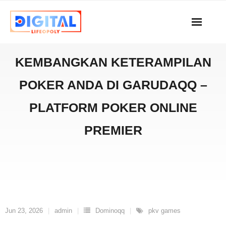
Skip
to
content
KEMBANGKAN KETERAMPILAN
POKER ANDA DI GARUDAQQ –
PLATFORM POKER ONLINE
PREMIER
Jun 23, 2026
admin
Dominoqq
pkv games