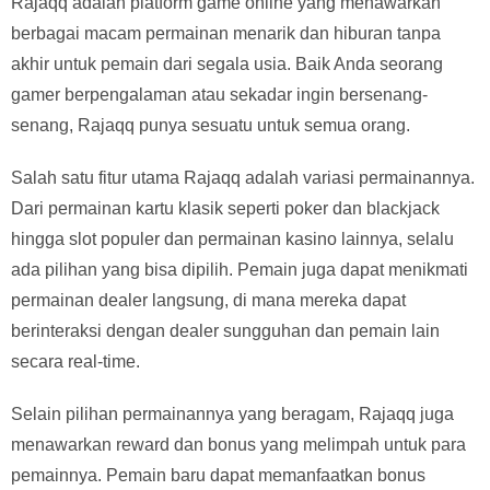
Rajaqq adalah platform game online yang menawarkan
berbagai macam permainan menarik dan hiburan tanpa
akhir untuk pemain dari segala usia. Baik Anda seorang
gamer berpengalaman atau sekadar ingin bersenang-
senang, Rajaqq punya sesuatu untuk semua orang.
Salah satu fitur utama Rajaqq adalah variasi permainannya.
Dari permainan kartu klasik seperti poker dan blackjack
hingga slot populer dan permainan kasino lainnya, selalu
ada pilihan yang bisa dipilih. Pemain juga dapat menikmati
permainan dealer langsung, di mana mereka dapat
berinteraksi dengan dealer sungguhan dan pemain lain
secara real-time.
Selain pilihan permainannya yang beragam, Rajaqq juga
menawarkan reward dan bonus yang melimpah untuk para
pemainnya. Pemain baru dapat memanfaatkan bonus