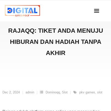
Skip
to
content
RAJAQQ: TIKET ANDA MENUJU
HIBURAN DAN HADIAH TANPA
AKHIR
Dec 2, 2024
admin
Dominoqq
,
Slot
pkv games
,
slot