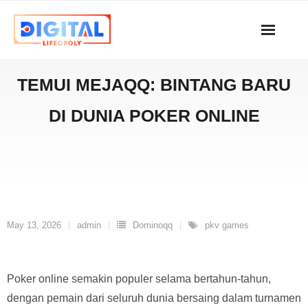
Skip
to
content
TEMUI MEJAQQ: BINTANG BARU
DI DUNIA POKER ONLINE
May 13, 2026
admin
Dominoqq
pkv games
Poker online semakin populer selama bertahun-tahun,
dengan pemain dari seluruh dunia bersaing dalam turnamen