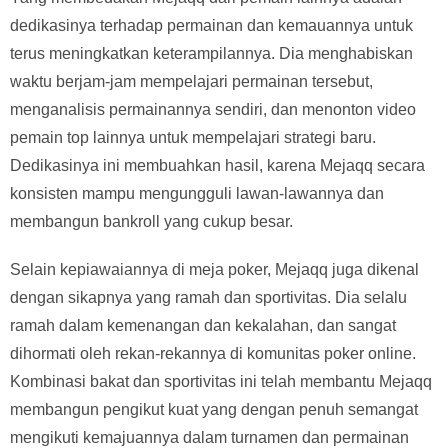
dedikasinya terhadap permainan dan kemauannya untuk
terus meningkatkan keterampilannya. Dia menghabiskan
waktu berjam-jam mempelajari permainan tersebut,
menganalisis permainannya sendiri, dan menonton video
pemain top lainnya untuk mempelajari strategi baru.
Dedikasinya ini membuahkan hasil, karena Mejaqq secara
konsisten mampu mengungguli lawan-lawannya dan
membangun bankroll yang cukup besar.
Selain kepiawaiannya di meja poker, Mejaqq juga dikenal
dengan sikapnya yang ramah dan sportivitas. Dia selalu
ramah dalam kemenangan dan kekalahan, dan sangat
dihormati oleh rekan-rekannya di komunitas poker online.
Kombinasi bakat dan sportivitas ini telah membantu Mejaqq
membangun pengikut kuat yang dengan penuh semangat
mengikuti kemajuannya dalam turnamen dan permainan