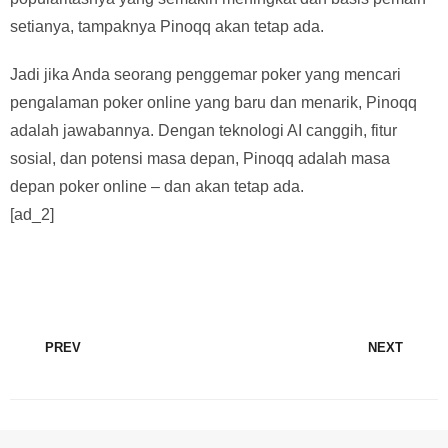
setianya, tampaknya Pinoqq akan tetap ada.
Jadi jika Anda seorang penggemar poker yang mencari
pengalaman poker online yang baru dan menarik, Pinoqq
adalah jawabannya. Dengan teknologi AI canggih, fitur
sosial, dan potensi masa depan, Pinoqq adalah masa
depan poker online – dan akan tetap ada.
[ad_2]
PREV
NEXT