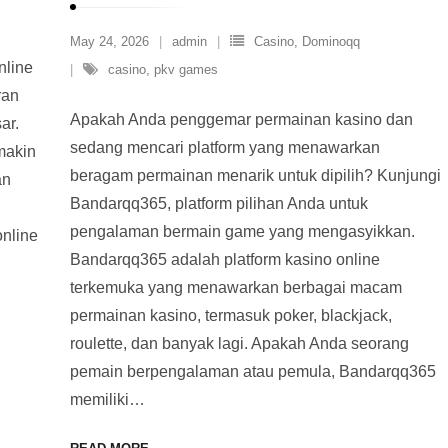
May 24, 2026
admin
Casino
,
Dominoqq
nline
casino
,
pkv games
ran
Apakah Anda penggemar permainan kasino dan
ar.
sedang mencari platform yang menawarkan
makin
beragam permainan menarik untuk dipilih? Kunjungi
an
Bandarqq365, platform pilihan Anda untuk
pengalaman bermain game yang mengasyikkan.
online
Bandarqq365 adalah platform kasino online
terkemuka yang menawarkan berbagai macam
permainan kasino, termasuk poker, blackjack,
roulette, dan banyak lagi. Apakah Anda seorang
pemain berpengalaman atau pemula, Bandarqq365
memiliki
…