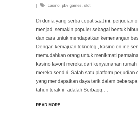
casino
,
pkv games
,
slot
Di dunia yang serba cepat saat ini, perjudian o
menjadi semakin populer sebagai bentuk hibu
dan cara untuk mendapatkan kemenangan bes
Dengan kemajuan teknologi, kasino online se
memudahkan orang untuk menikmati permain
kasino favorit mereka dari kenyamanan rumah
mereka sendiri. Salah satu platform perjudian 
yang mendapatkan daya tarik dalam beberapa
tahun terakhir adalah Serbaqq.
…
READ MORE