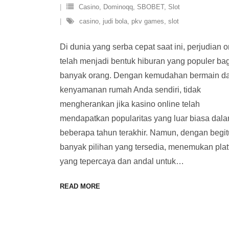
Casino
,
Dominoqq
,
SBOBET
,
Slot
casino
,
judi bola
,
pkv games
,
slot
Di dunia yang serba cepat saat ini, perjudian o
telah menjadi bentuk hiburan yang populer bag
banyak orang. Dengan kemudahan bermain da
kenyamanan rumah Anda sendiri, tidak
mengherankan jika kasino online telah
mendapatkan popularitas yang luar biasa dal
beberapa tahun terakhir. Namun, dengan begit
banyak pilihan yang tersedia, menemukan plat
yang tepercaya dan andal untuk
…
READ MORE