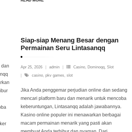
READ MORE
Siap-siap Menang Besar dengan
Permainan Seru Lintasanqq
a dan
Apr 25, 2026
admin
Casino
,
Dominoqq
,
Slot
anqq
casino
,
pkv games
,
slot
arkan
Jika Anda penggemar perjudian online dan sedang
ibur
mencari platform baru dan menarik untuk mencoba
keberuntungan, Lintasanqq adalah jawabannya.
oba
Kasino online populer ini menawarkan berbagai
macam permainan menarik yang pasti akan
ker
membuat Anda terhibur dan nyaman. Dari