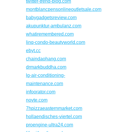
twitter-trend-blog.com
montblancpensonlineoutletsale.com
babygadgetsreview.com
akupunktur-ambulanz.com
whatiremembered.com
linq-condo-beautyworld.com
ebyt.cc
chaindaohang.com
drmarkbuddha.com
lg-air-conditioning-
maintenance.com
infoorator.com
novte.com
7hpizzaeasternmarket.com
hollaendisches-viertel.com
proengine-ultra24.com