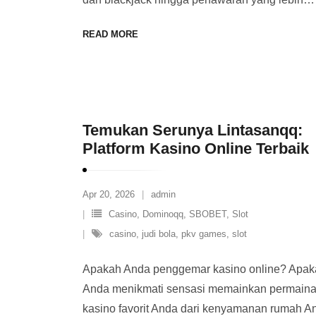
READ MORE
Temukan Serunya Lintasanqq:
Platform Kasino Online Terbaik
Apr 20, 2026
admin
Casino
,
Dominoqq
,
SBOBET
,
Slot
casino
,
judi bola
,
pkv games
,
slot
Apakah Anda penggemar kasino online? Apak
Anda menikmati sensasi memainkan permain
kasino favorit Anda dari kenyamanan rumah A