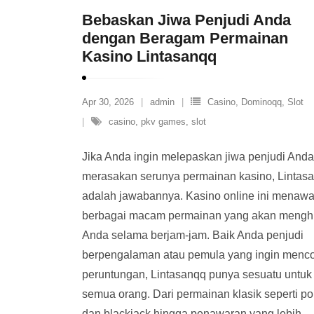
Bebaskan Jiwa Penjudi Anda
dengan Beragam Permainan
Kasino Lintasanqq
Apr 30, 2026
admin
Casino
,
Dominoqq
,
Slot
casino
,
pkv games
,
slot
Jika Anda ingin melepaskan jiwa penjudi And
merasakan serunya permainan kasino, Lintas
adalah jawabannya. Kasino online ini menaw
berbagai macam permainan yang akan mengh
Anda selama berjam-jam. Baik Anda penjudi
berpengalaman atau pemula yang ingin menc
peruntungan, Lintasanqq punya sesuatu untuk
semua orang. Dari permainan klasik seperti po
dan blackjack hingga penawaran yang lebih
…