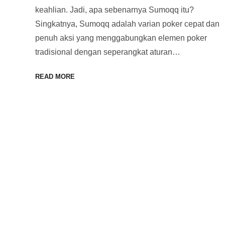
keahlian. Jadi, apa sebenarnya Sumoqq itu?
Singkatnya, Sumoqq adalah varian poker cepat dan
penuh aksi yang menggabungkan elemen poker
tradisional dengan seperangkat aturan
…
READ MORE