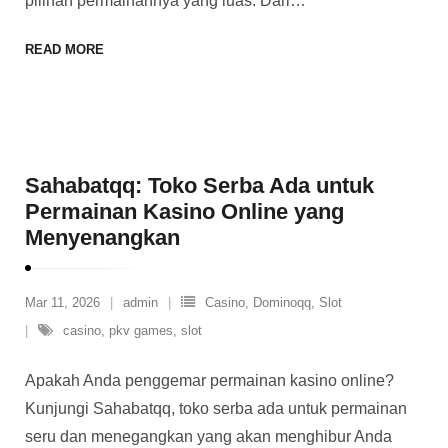
pilihan permainannya yang luas. Dari
…
READ MORE
Sahabatqq: Toko Serba Ada untuk
Permainan Kasino Online yang
Menyenangkan
Mar 11, 2026
admin
Casino
,
Dominoqq
,
Slot
casino
,
pkv games
,
slot
Apakah Anda penggemar permainan kasino online?
Kunjungi Sahabatqq, toko serba ada untuk permainan
seru dan menegangkan yang akan menghibur Anda