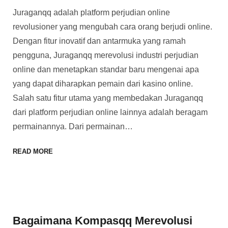
Juraganqq adalah platform perjudian online
revolusioner yang mengubah cara orang berjudi online.
Dengan fitur inovatif dan antarmuka yang ramah
pengguna, Juraganqq merevolusi industri perjudian
online dan menetapkan standar baru mengenai apa
yang dapat diharapkan pemain dari kasino online.
Salah satu fitur utama yang membedakan Juraganqq
dari platform perjudian online lainnya adalah beragam
permainannya. Dari permainan
…
READ MORE
Bagaimana Kompasqq Merevolusi