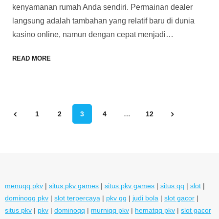
kenyamanan rumah Anda sendiri. Permainan dealer
langsung adalah tambahan yang relatif baru di dunia
kasino online, namun dengan cepat menjadi
…
READ MORE
1
2
3
4
…
12
menuqq pkv
|
situs pkv games
|
situs pkv games
|
situs qq
|
slot
|
dominoqq pkv
|
slot terpercaya
|
pkv qq
|
judi bola
|
slot gacor
|
situs pkv
|
pkv
|
dominoqq
|
murniqq pkv
|
hematqq pkv
|
slot gacor