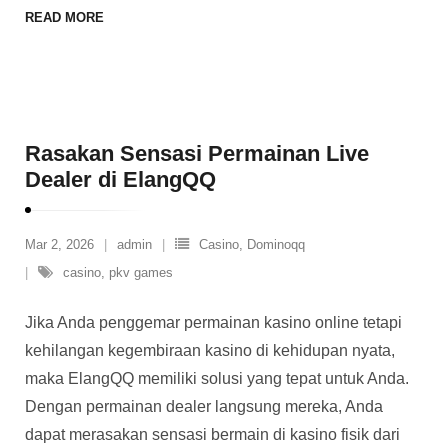
READ MORE
Rasakan Sensasi Permainan Live
Dealer di ElangQQ
Mar 2, 2026
admin
Casino
,
Dominoqq
casino
,
pkv games
Jika Anda penggemar permainan kasino online tetapi
kehilangan kegembiraan kasino di kehidupan nyata,
maka ElangQQ memiliki solusi yang tepat untuk Anda.
Dengan permainan dealer langsung mereka, Anda
dapat merasakan sensasi bermain di kasino fisik dari