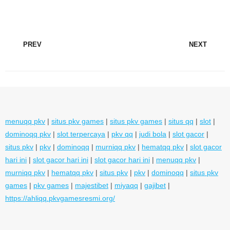
PREV
NEXT
menuqq pkv
|
situs pkv games
|
situs pkv games
|
situs qq
|
slot
|
dominoqq pkv
|
slot terpercaya
|
pkv qq
|
judi bola
|
slot gacor
|
situs pkv
|
pkv
|
dominoqq
|
murniqq pkv
|
hematqq pkv
|
slot gacor
hari ini
|
slot gacor hari ini
|
slot gacor hari ini
|
menuqq pkv
|
murniqq pkv
|
hematqq pkv
|
situs pkv
|
pkv
|
dominoqq
|
situs pkv
games
|
pkv games
|
majestibet
|
miyaqq
|
gajibet
|
https://ahliqq.pkvgamesresmi.org/