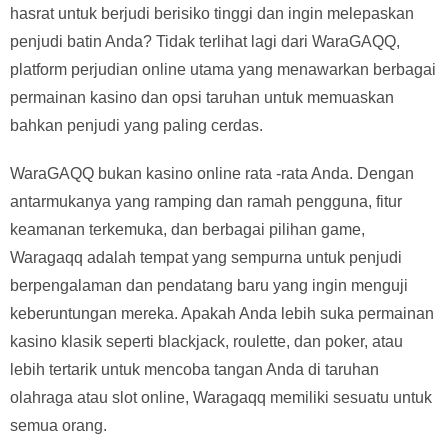
hasrat untuk berjudi berisiko tinggi dan ingin melepaskan
penjudi batin Anda? Tidak terlihat lagi dari WaraGAQQ,
platform perjudian online utama yang menawarkan berbagai
permainan kasino dan opsi taruhan untuk memuaskan
bahkan penjudi yang paling cerdas.
WaraGAQQ bukan kasino online rata -rata Anda. Dengan
antarmukanya yang ramping dan ramah pengguna, fitur
keamanan terkemuka, dan berbagai pilihan game,
Waragaqq adalah tempat yang sempurna untuk penjudi
berpengalaman dan pendatang baru yang ingin menguji
keberuntungan mereka. Apakah Anda lebih suka permainan
kasino klasik seperti blackjack, roulette, dan poker, atau
lebih tertarik untuk mencoba tangan Anda di taruhan
olahraga atau slot online, Waragaqq memiliki sesuatu untuk
semua orang.