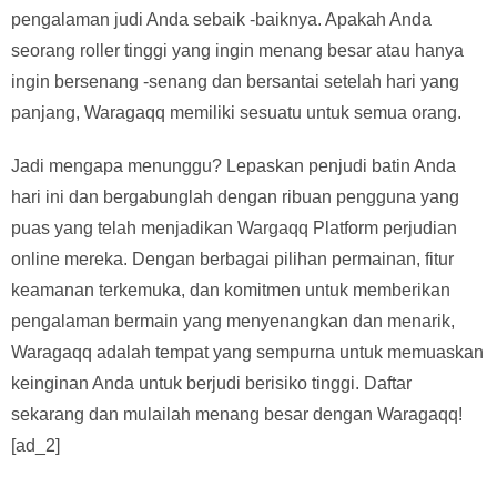
pengalaman judi Anda sebaik -baiknya. Apakah Anda
seorang roller tinggi yang ingin menang besar atau hanya
ingin bersenang -senang dan bersantai setelah hari yang
panjang, Waragaqq memiliki sesuatu untuk semua orang.
Jadi mengapa menunggu? Lepaskan penjudi batin Anda
hari ini dan bergabunglah dengan ribuan pengguna yang
puas yang telah menjadikan Wargaqq Platform perjudian
online mereka. Dengan berbagai pilihan permainan, fitur
keamanan terkemuka, dan komitmen untuk memberikan
pengalaman bermain yang menyenangkan dan menarik,
Waragaqq adalah tempat yang sempurna untuk memuaskan
keinginan Anda untuk berjudi berisiko tinggi. Daftar
sekarang dan mulailah menang besar dengan Waragaqq!
[ad_2]