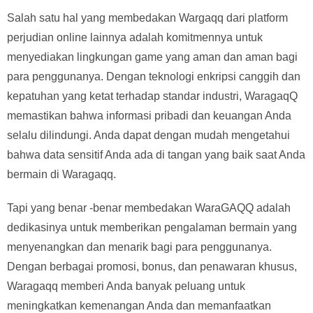
Salah satu hal yang membedakan Wargaqq dari platform
perjudian online lainnya adalah komitmennya untuk
menyediakan lingkungan game yang aman dan aman bagi
para penggunanya. Dengan teknologi enkripsi canggih dan
kepatuhan yang ketat terhadap standar industri, WaragaqQ
memastikan bahwa informasi pribadi dan keuangan Anda
selalu dilindungi. Anda dapat dengan mudah mengetahui
bahwa data sensitif Anda ada di tangan yang baik saat Anda
bermain di Waragaqq.
Tapi yang benar -benar membedakan WaraGAQQ adalah
dedikasinya untuk memberikan pengalaman bermain yang
menyenangkan dan menarik bagi para penggunanya.
Dengan berbagai promosi, bonus, dan penawaran khusus,
Waragaqq memberi Anda banyak peluang untuk
meningkatkan kemenangan Anda dan memanfaatkan