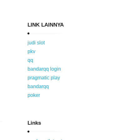
LINK LAINNYA
judi slot
pkv
qq
bandarqq login
pragmatic play
bandarqq
poker
Links