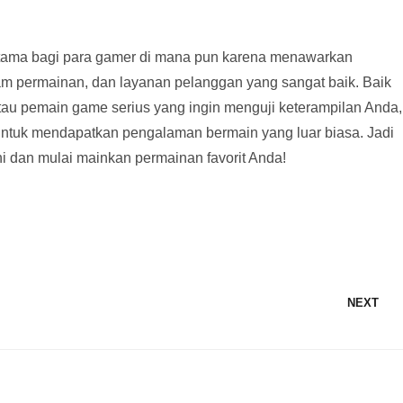
utama bagi para gamer di mana pun karena menawarkan
m permainan, dan layanan pelanggan yang sangat baik. Baik
au pemain game serius yang ingin menguji keterampilan Anda,
ntuk mendapatkan pengalaman bermain yang luar biasa. Jadi
 dan mulai mainkan permainan favorit Anda!
NEXT