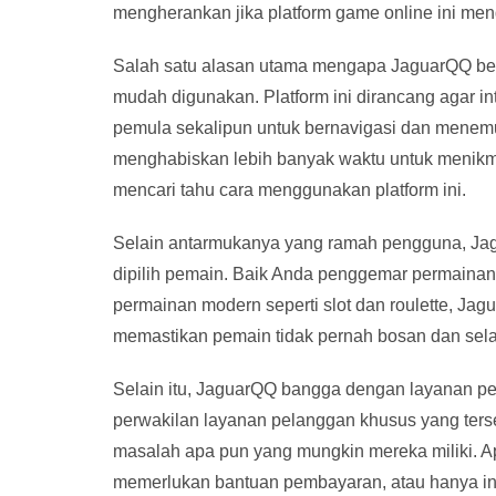
mengherankan jika platform game online ini men
Salah satu alasan utama mengapa JaguarQQ beg
mudah digunakan. Platform ini dirancang agar 
pemula sekalipun untuk bernavigasi dan menem
menghabiskan lebih banyak waktu untuk menikma
mencari tahu cara menggunakan platform ini.
Selain antarmukanya yang ramah pengguna, J
dipilih pemain. Baik Anda penggemar permainan k
permainan modern seperti slot dan roulette, Jag
memastikan pemain tidak pernah bosan dan selal
Selain itu, JaguarQQ bangga dengan layanan pel
perwakilan layanan pelanggan khusus yang ter
masalah apa pun yang mungkin mereka miliki.
memerlukan bantuan pembayaran, atau hanya in