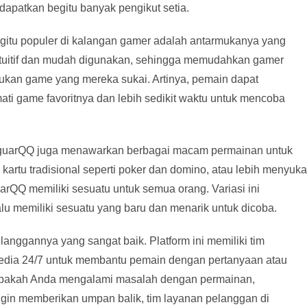
dapatkan begitu banyak pengikut setia.
itu populer di kalangan gamer adalah antarmukanya yang
intuitif dan mudah digunakan, sehingga memudahkan gamer
ukan game yang mereka sukai. Artinya, pemain dapat
ti game favoritnya dan lebih sedikit waktu untuk mencoba
aguarQQ juga menawarkan berbagai macam permainan untuk
artu tradisional seperti poker dan domino, atau lebih menyuka
uarQQ memiliki sesuatu untuk semua orang. Variasi ini
u memiliki sesuatu yang baru dan menarik untuk dicoba.
anggannya yang sangat baik. Platform ini memiliki tim
sedia 24/7 untuk membantu pemain dengan pertanyaan atau
 Apakah Anda mengalami masalah dengan permainan,
gin memberikan umpan balik, tim layanan pelanggan di