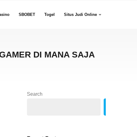
asino
SBOBET
Togel
Situs Judi Online
GAMER DI MANA SAJA
Search
SEARCH