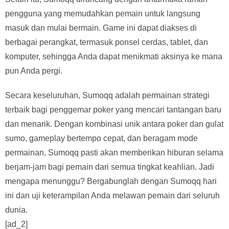
pengguna yang memudahkan pemain untuk langsung
masuk dan mulai bermain. Game ini dapat diakses di
berbagai perangkat, termasuk ponsel cerdas, tablet, dan
komputer, sehingga Anda dapat menikmati aksinya ke mana
pun Anda pergi.
Secara keseluruhan, Sumoqq adalah permainan strategi
terbaik bagi penggemar poker yang mencari tantangan baru
dan menarik. Dengan kombinasi unik antara poker dan gulat
sumo, gameplay bertempo cepat, dan beragam mode
permainan, Sumoqq pasti akan memberikan hiburan selama
berjam-jam bagi pemain dari semua tingkat keahlian. Jadi
mengapa menunggu? Bergabunglah dengan Sumoqq hari
ini dan uji keterampilan Anda melawan pemain dari seluruh
dunia.
[ad_2]