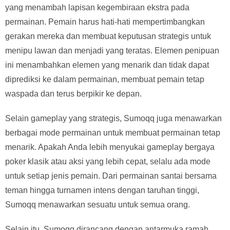
yang menambah lapisan kegembiraan ekstra pada
permainan. Pemain harus hati-hati mempertimbangkan
gerakan mereka dan membuat keputusan strategis untuk
menipu lawan dan menjadi yang teratas. Elemen penipuan
ini menambahkan elemen yang menarik dan tidak dapat
diprediksi ke dalam permainan, membuat pemain tetap
waspada dan terus berpikir ke depan.
Selain gameplay yang strategis, Sumoqq juga menawarkan
berbagai mode permainan untuk membuat permainan tetap
menarik. Apakah Anda lebih menyukai gameplay bergaya
poker klasik atau aksi yang lebih cepat, selalu ada mode
untuk setiap jenis pemain. Dari permainan santai bersama
teman hingga turnamen intens dengan taruhan tinggi,
Sumoqq menawarkan sesuatu untuk semua orang.
Selain itu, Sumoqq dirancang dengan antarmuka ramah