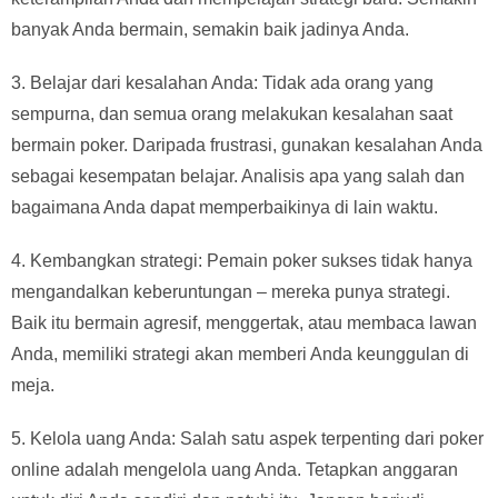
banyak Anda bermain, semakin baik jadinya Anda.
3. Belajar dari kesalahan Anda: Tidak ada orang yang
sempurna, dan semua orang melakukan kesalahan saat
bermain poker. Daripada frustrasi, gunakan kesalahan Anda
sebagai kesempatan belajar. Analisis apa yang salah dan
bagaimana Anda dapat memperbaikinya di lain waktu.
4. Kembangkan strategi: Pemain poker sukses tidak hanya
mengandalkan keberuntungan – mereka punya strategi.
Baik itu bermain agresif, menggertak, atau membaca lawan
Anda, memiliki strategi akan memberi Anda keunggulan di
meja.
5. Kelola uang Anda: Salah satu aspek terpenting dari poker
online adalah mengelola uang Anda. Tetapkan anggaran