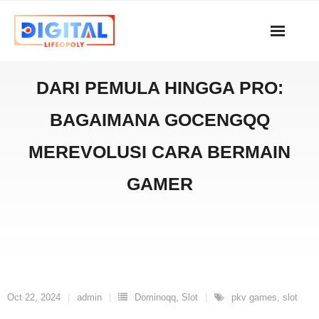
Skip
to
content
DARI PEMULA HINGGA PRO:
BAGAIMANA GOCENGQQ
MEREVOLUSI CARA BERMAIN
GAMER
Oct 22, 2024
admin
Dominoqq
,
Slot
pkv games
,
slot