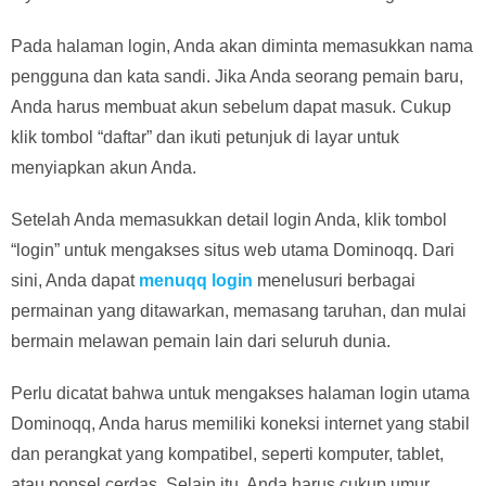
Pada halaman login, Anda akan diminta memasukkan nama
pengguna dan kata sandi. Jika Anda seorang pemain baru,
Anda harus membuat akun sebelum dapat masuk. Cukup
klik tombol “daftar” dan ikuti petunjuk di layar untuk
menyiapkan akun Anda.
Setelah Anda memasukkan detail login Anda, klik tombol
“login” untuk mengakses situs web utama Dominoqq. Dari
sini, Anda dapat
menuqq login
menelusuri berbagai
permainan yang ditawarkan, memasang taruhan, dan mulai
bermain melawan pemain lain dari seluruh dunia.
Perlu dicatat bahwa untuk mengakses halaman login utama
Dominoqq, Anda harus memiliki koneksi internet yang stabil
dan perangkat yang kompatibel, seperti komputer, tablet,
atau ponsel cerdas. Selain itu, Anda harus cukup umur