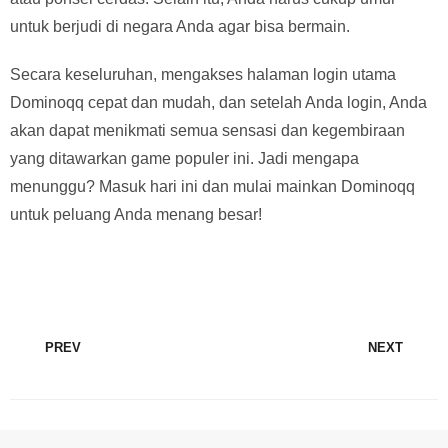
untuk berjudi di negara Anda agar bisa bermain.
Secara keseluruhan, mengakses halaman login utama
Dominoqq cepat dan mudah, dan setelah Anda login, Anda
akan dapat menikmati semua sensasi dan kegembiraan
yang ditawarkan game populer ini. Jadi mengapa
menunggu? Masuk hari ini dan mulai mainkan Dominoqq
untuk peluang Anda menang besar!
PREV
NEXT