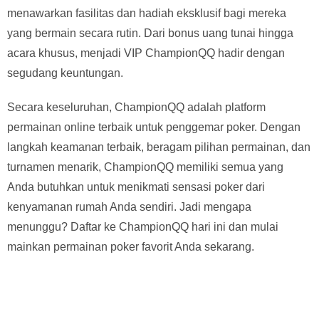
menawarkan fasilitas dan hadiah eksklusif bagi mereka
yang bermain secara rutin. Dari bonus uang tunai hingga
acara khusus, menjadi VIP ChampionQQ hadir dengan
segudang keuntungan.
Secara keseluruhan, ChampionQQ adalah platform
permainan online terbaik untuk penggemar poker. Dengan
langkah keamanan terbaik, beragam pilihan permainan, dan
turnamen menarik, ChampionQQ memiliki semua yang
Anda butuhkan untuk menikmati sensasi poker dari
kenyamanan rumah Anda sendiri. Jadi mengapa
menunggu? Daftar ke ChampionQQ hari ini dan mulai
mainkan permainan poker favorit Anda sekarang.