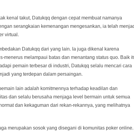
 tak kenal takut, Datukqq dengan cepat membuat namanya
 Dengan serangkaian kemenangan mengesankan, ia telah menja
 virtual.
dakan Datukqq dari yang lain. Ia juga dikenal karena
us-menerus melampaui batas dan menantang status quo. Baik it
api pemain terbesar di industri, Datukqq selalu mencari cara
jadi yang terdepan dalam persaingan.
pemain lain adalah komitmennya terhadap keadilan dan
ritas dan selalu berusaha menjaga level bermain untuk semua
hormat dan kekaguman dari rekan-rekannya, yang melihatnya
uga merupakan sosok yang disegani di komunitas poker online.