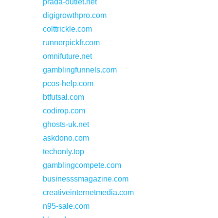
prada-outlet.net
digigrowthpro.com
colttrickle.com
runnerpickfr.com
omnifuture.net
gamblingfunnels.com
pcos-help.com
btfutsal.com
codirop.com
ghosts-uk.net
askdono.com
techonly.top
gamblingcompete.com
businesssmagazine.com
creativeinternetmedia.com
n95-sale.com