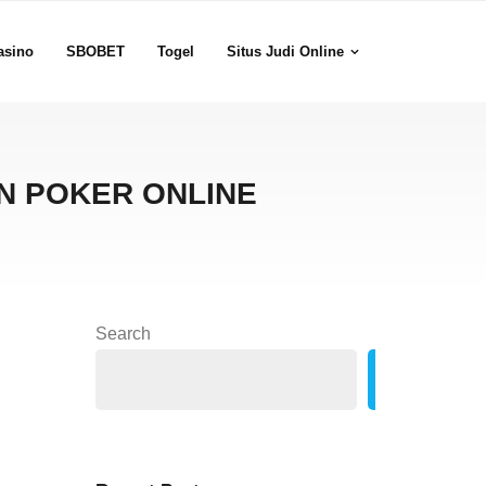
asino
SBOBET
Togel
Situs Judi Online
N POKER ONLINE
Search
SEARCH