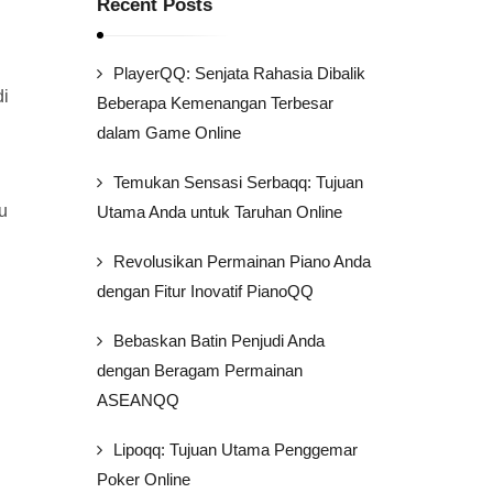
Recent Posts
PlayerQQ: Senjata Rahasia Dibalik
di
Beberapa Kemenangan Terbesar
dalam Game Online
Temukan Sensasi Serbaqq: Tujuan
u
Utama Anda untuk Taruhan Online
Revolusikan Permainan Piano Anda
dengan Fitur Inovatif PianoQQ
Bebaskan Batin Penjudi Anda
dengan Beragam Permainan
ASEANQQ
Lipoqq: Tujuan Utama Penggemar
Poker Online