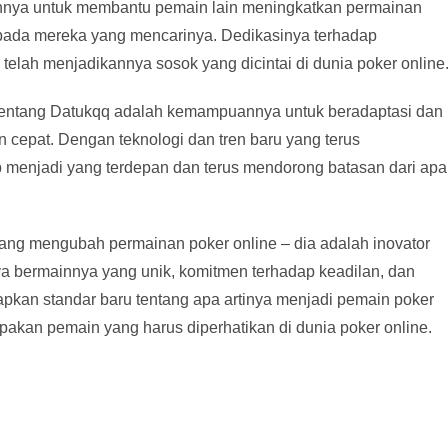
nnya untuk membantu pemain lain meningkatkan permainan
ada mereka yang mencarinya. Dedikasinya terhadap
elah menjadikannya sosok yang dicintai di dunia poker online
entang Datukqq adalah kemampuannya untuk beradaptasi dan
cepat. Dengan teknologi dan tren baru yang terus
ap menjadi yang terdepan dan terus mendorong batasan dari apa
ng mengubah permainan poker online – dia adalah inovator
aya bermainnya yang unik, komitmen terhadap keadilan, dan
pkan standar baru tentang apa artinya menjadi pemain poker
rupakan pemain yang harus diperhatikan di dunia poker online.