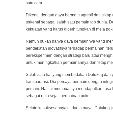
satu cara.
Dikenal dengan gaya bermain agresif dan sikap
terkenal sebagai salah satu pemain top dunia.
kekuatan yang harus diperhitungkan di meja poker
Namun bukan hanya gaya bermainnya yang membe
pendekatan inovatifnya terhadap permainan, ter
bereksperimen dengan strategi baru atau menghad
untuk meningkatkan permainannya dan tetap men
Salah satu hal yang membedakan Datukqq dari 
transparansi. Dia percaya bermain dengan integ
pemain. Hal ini membuatnya mendapatkan rasa 
sebagai duta sejati permainan poker.
Selain kesuksesannya di dunia maya, Datukqq j