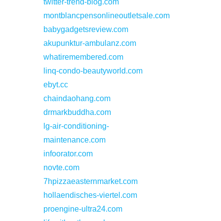
twitter-trend-blog.com
montblancpensonlineoutletsale.com
babygadgetsreview.com
akupunktur-ambulanz.com
whatiremembered.com
linq-condo-beautyworld.com
ebyt.cc
chaindaohang.com
drmarkbuddha.com
lg-air-conditioning-
maintenance.com
infoorator.com
novte.com
7hpizzaeasternmarket.com
hollaendisches-viertel.com
proengine-ultra24.com