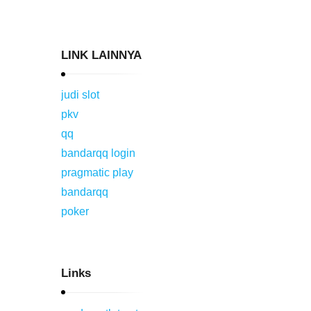
.
LINK LAINNYA
judi slot
pkv
qq
bandarqq login
pragmatic play
bandarqq
poker
Links