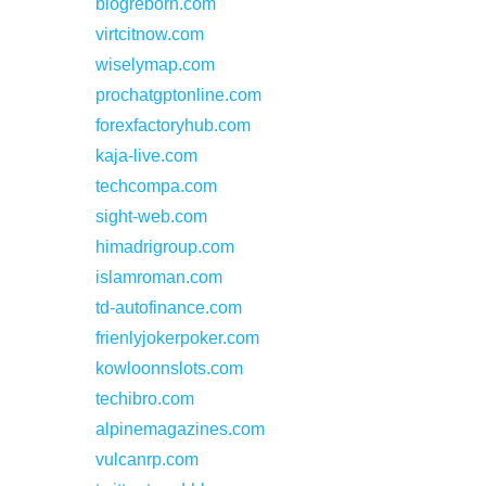
blogreborn.com
virtcitnow.com
wiselymap.com
prochatgptonline.com
forexfactoryhub.com
kaja-live.com
techcompa.com
sight-web.com
himadrigroup.com
islamroman.com
td-autofinance.com
frienlyjokerpoker.com
kowloonnslots.com
techibro.com
alpinemagazines.com
vulcanrp.com