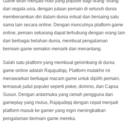
Game telah menjadi hobi yang populer bagi orang -orang
dari segala usia, dengan jutaan pemain di seluruh dunia
membenamkan diri dalam dunia virtual dan bersaing satu
sama lain secara online. Dengan munculnya platform game
online, pemain sekarang dapat terhubung dengan orang lain
dari berbagai belahan dunia, membuat pengalaman
bermain game semakin menarik dan menantang.
Salah satu platform yang membuat gelombang di dunia
game online adalah Rajajudiqq. Platform mutakhir ini
menawarkan berbagai macam game untuk dipilih pemain,
termasuk judul populer seperti poker, domino, dan Capsa
Susun. Dengan antarmuka yang ramah pengguna dan
gameplay yang mulus, Rajajudiqq dengan cepat menjadi
platform masuk ke gamer yang ingin meningkatkan
pengalaman bermain game mereka.