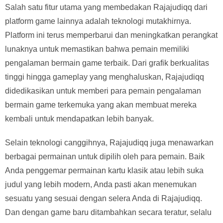
Salah satu fitur utama yang membedakan Rajajudiqq dari
platform game lainnya adalah teknologi mutakhirnya.
Platform ini terus memperbarui dan meningkatkan perangkat
lunaknya untuk memastikan bahwa pemain memiliki
pengalaman bermain game terbaik. Dari grafik berkualitas
tinggi hingga gameplay yang menghaluskan, Rajajudiqq
didedikasikan untuk memberi para pemain pengalaman
bermain game terkemuka yang akan membuat mereka
kembali untuk mendapatkan lebih banyak.
Selain teknologi canggihnya, Rajajudiqq juga menawarkan
berbagai permainan untuk dipilih oleh para pemain. Baik
Anda penggemar permainan kartu klasik atau lebih suka
judul yang lebih modern, Anda pasti akan menemukan
sesuatu yang sesuai dengan selera Anda di Rajajudiqq.
Dan dengan game baru ditambahkan secara teratur, selalu