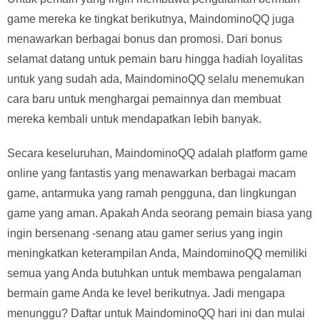
game mereka ke tingkat berikutnya, MaindominoQQ juga
menawarkan berbagai bonus dan promosi. Dari bonus
selamat datang untuk pemain baru hingga hadiah loyalitas
untuk yang sudah ada, MaindominoQQ selalu menemukan
cara baru untuk menghargai pemainnya dan membuat
mereka kembali untuk mendapatkan lebih banyak.
Secara keseluruhan, MaindominoQQ adalah platform game
online yang fantastis yang menawarkan berbagai macam
game, antarmuka yang ramah pengguna, dan lingkungan
game yang aman. Apakah Anda seorang pemain biasa yang
ingin bersenang -senang atau gamer serius yang ingin
meningkatkan keterampilan Anda, MaindominoQQ memiliki
semua yang Anda butuhkan untuk membawa pengalaman
bermain game Anda ke level berikutnya. Jadi mengapa
menunggu? Daftar untuk MaindominoQQ hari ini dan mulai