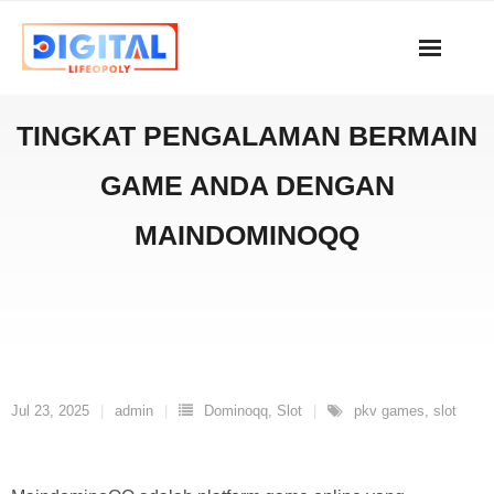
Skip
to
content
TINGKAT PENGALAMAN BERMAIN
GAME ANDA DENGAN
MAINDOMINOQQ
Jul 23, 2025
admin
Dominoqq
,
Slot
pkv games
,
slot