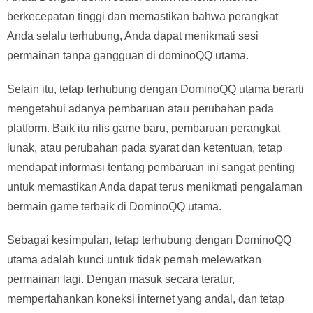
berkecepatan tinggi dan memastikan bahwa perangkat
Anda selalu terhubung, Anda dapat menikmati sesi
permainan tanpa gangguan di dominoQQ utama.
Selain itu, tetap terhubung dengan DominoQQ utama berarti
mengetahui adanya pembaruan atau perubahan pada
platform. Baik itu rilis game baru, pembaruan perangkat
lunak, atau perubahan pada syarat dan ketentuan, tetap
mendapat informasi tentang pembaruan ini sangat penting
untuk memastikan Anda dapat terus menikmati pengalaman
bermain game terbaik di DominoQQ utama.
Sebagai kesimpulan, tetap terhubung dengan DominoQQ
utama adalah kunci untuk tidak pernah melewatkan
permainan lagi. Dengan masuk secara teratur,
mempertahankan koneksi internet yang andal, dan tetap