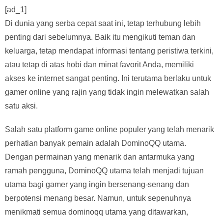
[ad_1]
Di dunia yang serba cepat saat ini, tetap terhubung lebih
penting dari sebelumnya. Baik itu mengikuti teman dan
keluarga, tetap mendapat informasi tentang peristiwa terkini,
atau tetap di atas hobi dan minat favorit Anda, memiliki
akses ke internet sangat penting. Ini terutama berlaku untuk
gamer online yang rajin yang tidak ingin melewatkan salah
satu aksi.
Salah satu platform game online populer yang telah menarik
perhatian banyak pemain adalah DominoQQ utama.
Dengan permainan yang menarik dan antarmuka yang
ramah pengguna, DominoQQ utama telah menjadi tujuan
utama bagi gamer yang ingin bersenang-senang dan
berpotensi menang besar. Namun, untuk sepenuhnya
menikmati semua dominoqq utama yang ditawarkan,