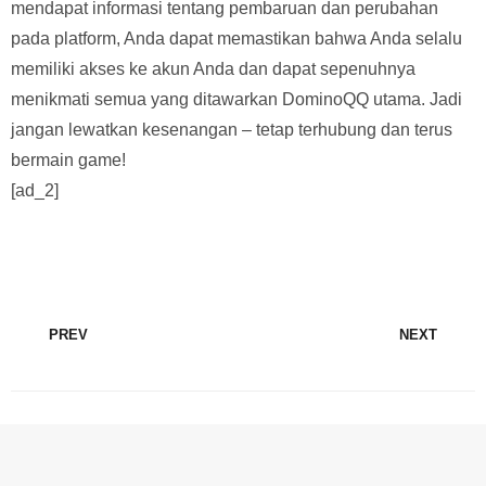
mendapat informasi tentang pembaruan dan perubahan
pada platform, Anda dapat memastikan bahwa Anda selalu
memiliki akses ke akun Anda dan dapat sepenuhnya
menikmati semua yang ditawarkan DominoQQ utama. Jadi
jangan lewatkan kesenangan – tetap terhubung dan terus
bermain game!
[ad_2]
PREV
NEXT