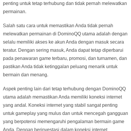
penting untuk tetap terhubung dan tidak pernah melewatkan
permainan.
Salah satu cara untuk memastikan Anda tidak pernah
melewatkan permainan di DominoQQ utama adalah dengan
selalu memiliki akses ke akun Anda dengan masuk secara
teratur. Dengan sering masuk, Anda dapat tetap diperbarui
pada penawaran game terbaru, promosi, dan turnamen, dan
pastikan Anda tidak ketinggalan peluang menarik untuk
bermain dan menang.
Aspek penting lain dari tetap terhubung dengan DominoQQ
utama adalah memastikan Anda memiliki koneksi internet
yang andal. Koneksi internet yang stabil sangat penting
untuk gameplay yang mulus dan untuk mencegah gangguan
yang berpotensi memengaruhi pengalaman bermain game
Anda. Dengan berinvestasi dalam koneksi internet