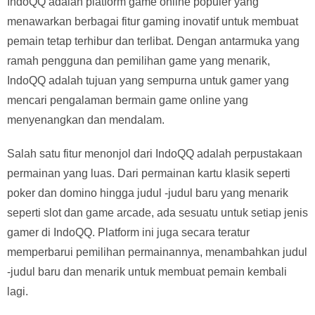
IndoQQ adalah platform game online populer yang
menawarkan berbagai fitur gaming inovatif untuk membuat
pemain tetap terhibur dan terlibat. Dengan antarmuka yang
ramah pengguna dan pemilihan game yang menarik,
IndoQQ adalah tujuan yang sempurna untuk gamer yang
mencari pengalaman bermain game online yang
menyenangkan dan mendalam.
Salah satu fitur menonjol dari IndoQQ adalah perpustakaan
permainan yang luas. Dari permainan kartu klasik seperti
poker dan domino hingga judul -judul baru yang menarik
seperti slot dan game arcade, ada sesuatu untuk setiap jenis
gamer di IndoQQ. Platform ini juga secara teratur
memperbarui pemilihan permainannya, menambahkan judul
-judul baru dan menarik untuk membuat pemain kembali
lagi.