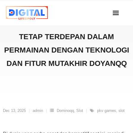
Skip
to
content
TETAP TERDEPAN DALAM
PERMAINAN DENGAN TEKNOLOGI
DAN FITUR MUTAKHIR DOYANQQ
Dec 13, 2025
admin
Dominoqq
,
Slot
pkv games
,
slot