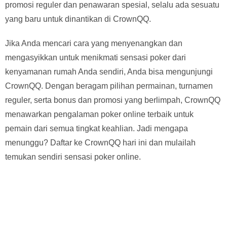
promosi reguler dan penawaran spesial, selalu ada sesuatu
yang baru untuk dinantikan di CrownQQ.
Jika Anda mencari cara yang menyenangkan dan
mengasyikkan untuk menikmati sensasi poker dari
kenyamanan rumah Anda sendiri, Anda bisa mengunjungi
CrownQQ. Dengan beragam pilihan permainan, turnamen
reguler, serta bonus dan promosi yang berlimpah, CrownQQ
menawarkan pengalaman poker online terbaik untuk
pemain dari semua tingkat keahlian. Jadi mengapa
menunggu? Daftar ke CrownQQ hari ini dan mulailah
temukan sendiri sensasi poker online.