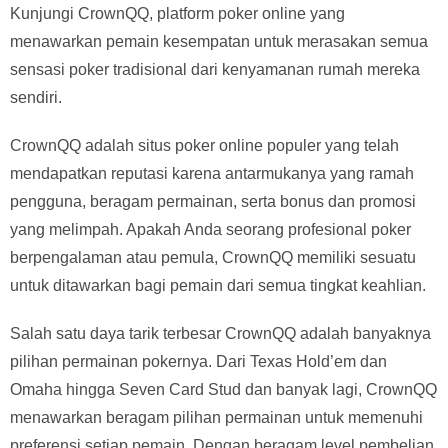
Kunjungi CrownQQ, platform poker online yang
menawarkan pemain kesempatan untuk merasakan semua
sensasi poker tradisional dari kenyamanan rumah mereka
sendiri.
CrownQQ adalah situs poker online populer yang telah
mendapatkan reputasi karena antarmukanya yang ramah
pengguna, beragam permainan, serta bonus dan promosi
yang melimpah. Apakah Anda seorang profesional poker
berpengalaman atau pemula, CrownQQ memiliki sesuatu
untuk ditawarkan bagi pemain dari semua tingkat keahlian.
Salah satu daya tarik terbesar CrownQQ adalah banyaknya
pilihan permainan pokernya. Dari Texas Hold’em dan
Omaha hingga Seven Card Stud dan banyak lagi, CrownQQ
menawarkan beragam pilihan permainan untuk memenuhi
preferensi setiap pemain. Dengan beragam level pembelian