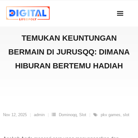
Skip
to
content
TEMUKAN KEUNTUNGAN
BERMAIN DI JURUSQQ: DIMANA
HIBURAN BERTEMU HADIAH
Nov 12, 2025
admin
Dominoqq
,
Slot
pkv games
,
slot