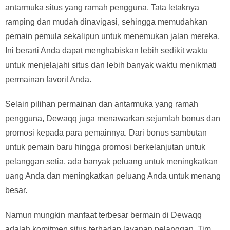
antarmuka situs yang ramah pengguna. Tata letaknya
ramping dan mudah dinavigasi, sehingga memudahkan
pemain pemula sekalipun untuk menemukan jalan mereka.
Ini berarti Anda dapat menghabiskan lebih sedikit waktu
untuk menjelajahi situs dan lebih banyak waktu menikmati
permainan favorit Anda.
Selain pilihan permainan dan antarmuka yang ramah
pengguna, Dewaqq juga menawarkan sejumlah bonus dan
promosi kepada para pemainnya. Dari bonus sambutan
untuk pemain baru hingga promosi berkelanjutan untuk
pelanggan setia, ada banyak peluang untuk meningkatkan
uang Anda dan meningkatkan peluang Anda untuk menang
besar.
Namun mungkin manfaat terbesar bermain di Dewaqq
adalah komitmen situs terhadap layanan pelanggan. Tim