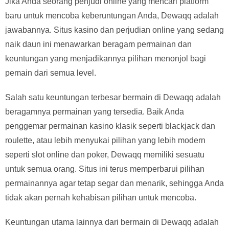
Jika Anda seorang penjudi online yang mencari platform
baru untuk mencoba keberuntungan Anda, Dewaqq adalah
jawabannya. Situs kasino dan perjudian online yang sedang
naik daun ini menawarkan beragam permainan dan
keuntungan yang menjadikannya pilihan menonjol bagi
pemain dari semua level.
Salah satu keuntungan terbesar bermain di Dewaqq adalah
beragamnya permainan yang tersedia. Baik Anda
penggemar permainan kasino klasik seperti blackjack dan
roulette, atau lebih menyukai pilihan yang lebih modern
seperti slot online dan poker, Dewaqq memiliki sesuatu
untuk semua orang. Situs ini terus memperbarui pilihan
permainannya agar tetap segar dan menarik, sehingga Anda
tidak akan pernah kehabisan pilihan untuk mencoba.
Keuntungan utama lainnya dari bermain di Dewaqq adalah