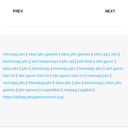
PREV
NEXT
menuqq pkv
|
situs pkv games
|
situs pkv games
|
situs qq
|
slot
|
dominoqq pkv
|
slot terpercaya
|
pkv qq
|
judi bola
|
slot gacor
|
situs pkv
|
pkv
|
dominoqq
|
murniqq pkv
|
hematqq pkv
|
slot gacor
hari ini
|
slot gacor hari ini
|
slot gacor hari ini
|
menuqq pkv
|
murniqq pkv
|
hematqq pkv
|
situs pkv
|
pkv
|
dominoqq
|
situs pkv
games
|
pkv games
|
majestibet
|
miyaqq
|
gajibet
|
https://ahliqq.pkvgamesresmi.org/