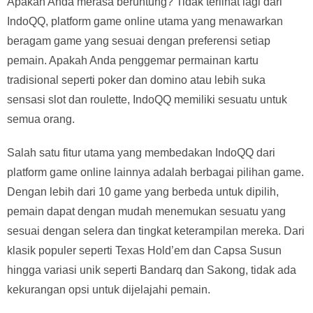
Apakah Anda merasa beruntung? Tidak terlihat lagi dari
IndoQQ, platform game online utama yang menawarkan
beragam game yang sesuai dengan preferensi setiap
pemain. Apakah Anda penggemar permainan kartu
tradisional seperti poker dan domino atau lebih suka
sensasi slot dan roulette, IndoQQ memiliki sesuatu untuk
semua orang.
Salah satu fitur utama yang membedakan IndoQQ dari
platform game online lainnya adalah berbagai pilihan game.
Dengan lebih dari 10 game yang berbeda untuk dipilih,
pemain dapat dengan mudah menemukan sesuatu yang
sesuai dengan selera dan tingkat keterampilan mereka. Dari
klasik populer seperti Texas Hold’em dan Capsa Susun
hingga variasi unik seperti Bandarq dan Sakong, tidak ada
kekurangan opsi untuk dijelajahi pemain.