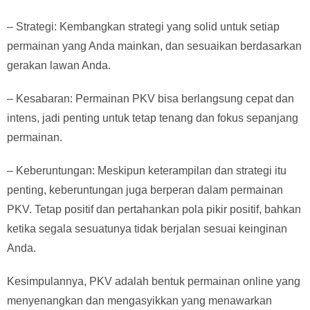
– Strategi: Kembangkan strategi yang solid untuk setiap
permainan yang Anda mainkan, dan sesuaikan berdasarkan
gerakan lawan Anda.
– Kesabaran: Permainan PKV bisa berlangsung cepat dan
intens, jadi penting untuk tetap tenang dan fokus sepanjang
permainan.
– Keberuntungan: Meskipun keterampilan dan strategi itu
penting, keberuntungan juga berperan dalam permainan
PKV. Tetap positif dan pertahankan pola pikir positif, bahkan
ketika segala sesuatunya tidak berjalan sesuai keinginan
Anda.
Kesimpulannya, PKV adalah bentuk permainan online yang
menyenangkan dan mengasyikkan yang menawarkan