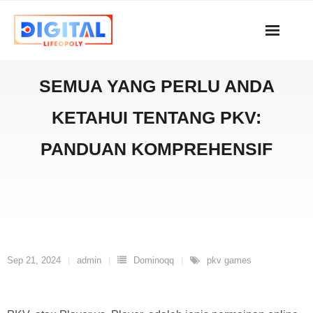
Skip
to
content
SEMUA YANG PERLU ANDA
KETAHUI TENTANG PKV:
PANDUAN KOMPREHENSIF
Sep 21, 2024
admin
Dominoqq
pkv games