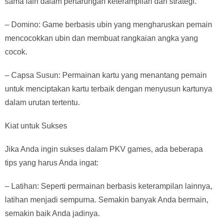
sama lain dalam pertarungan keterampilan dan strategi.
– Domino: Game berbasis ubin yang mengharuskan pemain
mencocokkan ubin dan membuat rangkaian angka yang
cocok.
– Capsa Susun: Permainan kartu yang menantang pemain
untuk menciptakan kartu terbaik dengan menyusun kartunya
dalam urutan tertentu.
Kiat untuk Sukses
Jika Anda ingin sukses dalam PKV games, ada beberapa
tips yang harus Anda ingat:
– Latihan: Seperti permainan berbasis keterampilan lainnya,
latihan menjadi sempurna. Semakin banyak Anda bermain,
semakin baik Anda jadinya.