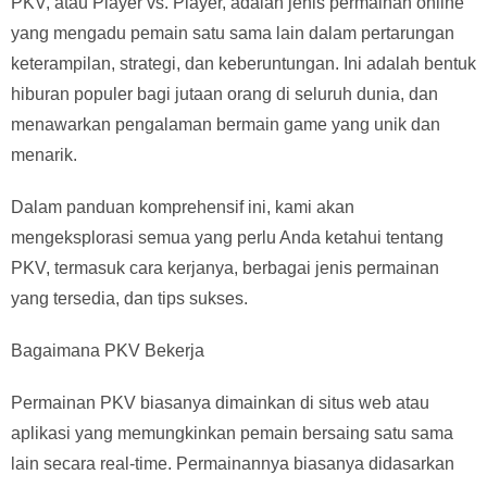
PKV, atau Player vs. Player, adalah jenis permainan online
yang mengadu pemain satu sama lain dalam pertarungan
keterampilan, strategi, dan keberuntungan. Ini adalah bentuk
hiburan populer bagi jutaan orang di seluruh dunia, dan
menawarkan pengalaman bermain game yang unik dan
menarik.
Dalam panduan komprehensif ini, kami akan
mengeksplorasi semua yang perlu Anda ketahui tentang
PKV, termasuk cara kerjanya, berbagai jenis permainan
yang tersedia, dan tips sukses.
Bagaimana PKV Bekerja
Permainan PKV biasanya dimainkan di situs web atau
aplikasi yang memungkinkan pemain bersaing satu sama
lain secara real-time. Permainannya biasanya didasarkan