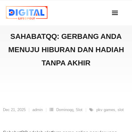
Skip
to
content
SAHABATQQ: GERBANG ANDA
MENUJU HIBURAN DAN HADIAH
TANPA AKHIR
Dec 21, 2025
admin
Dominoqq
,
Slot
pkv games
,
slot