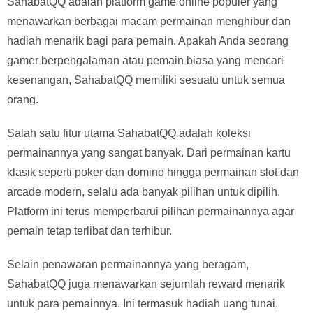
SahabatQQ adalah platform game online populer yang
menawarkan berbagai macam permainan menghibur dan
hadiah menarik bagi para pemain. Apakah Anda seorang
gamer berpengalaman atau pemain biasa yang mencari
kesenangan, SahabatQQ memiliki sesuatu untuk semua
orang.
Salah satu fitur utama SahabatQQ adalah koleksi
permainannya yang sangat banyak. Dari permainan kartu
klasik seperti poker dan domino hingga permainan slot dan
arcade modern, selalu ada banyak pilihan untuk dipilih.
Platform ini terus memperbarui pilihan permainannya agar
pemain tetap terlibat dan terhibur.
Selain penawaran permainannya yang beragam,
SahabatQQ juga menawarkan sejumlah reward menarik
untuk para pemainnya. Ini termasuk hadiah uang tunai,