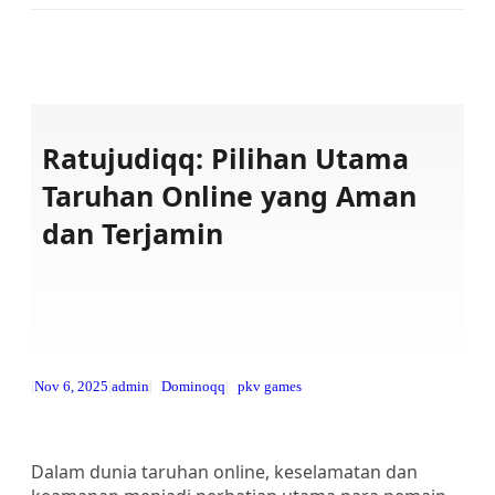
Skip
to
content
Ratujudiqq: Pilihan Utama
Taruhan Online yang Aman
dan Terjamin
Nov 6, 2025
admin
Dominoqq
pkv games
Dalam dunia taruhan online, keselamatan dan