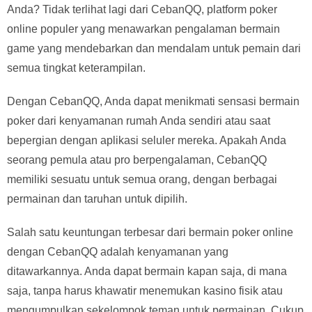
Anda? Tidak terlihat lagi dari CebanQQ, platform poker
online populer yang menawarkan pengalaman bermain
game yang mendebarkan dan mendalam untuk pemain dari
semua tingkat keterampilan.
Dengan CebanQQ, Anda dapat menikmati sensasi bermain
poker dari kenyamanan rumah Anda sendiri atau saat
bepergian dengan aplikasi seluler mereka. Apakah Anda
seorang pemula atau pro berpengalaman, CebanQQ
memiliki sesuatu untuk semua orang, dengan berbagai
permainan dan taruhan untuk dipilih.
Salah satu keuntungan terbesar dari bermain poker online
dengan CebanQQ adalah kenyamanan yang
ditawarkannya. Anda dapat bermain kapan saja, di mana
saja, tanpa harus khawatir menemukan kasino fisik atau
mengumpulkan sekelompok teman untuk permainan. Cukup