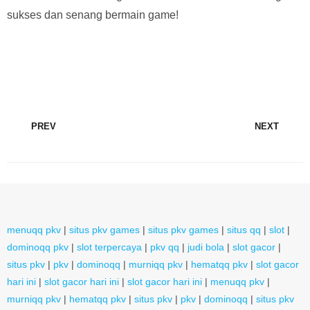
sukses dan senang bermain game!
PREV
NEXT
menuqq pkv
|
situs pkv games
|
situs pkv games
|
situs qq
|
slot
|
dominoqq pkv
|
slot terpercaya
|
pkv qq
|
judi bola
|
slot gacor
|
situs pkv
|
pkv
|
dominoqq
|
murniqq pkv
|
hematqq pkv
|
slot gacor
hari ini
|
slot gacor hari ini
|
slot gacor hari ini
|
menuqq pkv
|
murniqq pkv
|
hematqq pkv
|
situs pkv
|
pkv
|
dominoqq
|
situs pkv