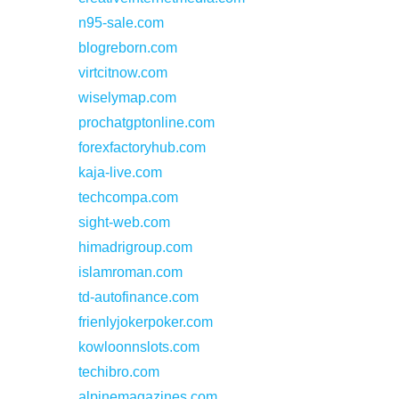
n95-sale.com
blogreborn.com
virtcitnow.com
wiselymap.com
prochatgptonline.com
forexfactoryhub.com
kaja-live.com
techcompa.com
sight-web.com
himadrigroup.com
islamroman.com
td-autofinance.com
frienlyjokerpoker.com
kowloonnslots.com
techibro.com
alpinemagazines.com