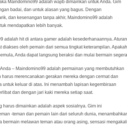
maka Maindomino99 adalah wajib dimainkan untuk Anda. Gim
engan badai, dan untuk alasan yang bagus. Dengan
arik, dan kesenangan tanpa akhir, Maindomino99 adalah
tuk mendapatkan lebih banyak.
 adalah hit di antara gamer adalah kesederhanaannya. Aturan
diakses oleh pemain dari semua tingkat keterampilan. Apaka
emula, Anda dapat langsung beraksi dan mulai bermain segera
i Anda – Maindomino99 adalah permainan yang membutuhkan
ain harus merencanakan gerakan mereka dengan cermat dan
 untuk keluar di atas. Ini menambah lapisan kegembiraan
libat dan dengan jari kaki mereka setiap saat.
harus dimainkan adalah aspek sosialnya. Gim ini
man -teman dan pemain lain dari seluruh dunia, menambahka
a bermain melawan teman atau orang asing, sensasi mengakal