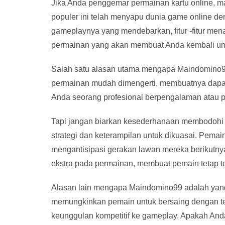
Jika Anda penggemar permainan kartu online, 
populer ini telah menyapu dunia game online d
gameplaynya yang mendebarkan, fitur -fitur men
permainan yang akan membuat Anda kembali un
Salah satu alasan utama mengapa Maindomino99
permainan mudah dimengerti, membuatnya dapat 
Anda seorang profesional berpengalaman atau p
Tapi jangan biarkan kesederhanaan membodoh
strategi dan keterampilan untuk dikuasai. Pem
mengantisipasi gerakan lawan mereka berikutnya
ekstra pada permainan, membuat pemain tetap ter
Alasan lain mengapa Maindomino99 adalah yang 
memungkinkan pemain untuk bersaing dengan te
keunggulan kompetitif ke gameplay. Apakah And