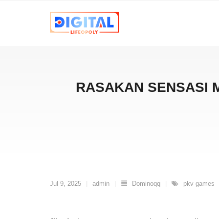
Skip
to
content
RASAKAN SENSASI M
Jul 9, 2025
admin
Dominoqq
pkv games