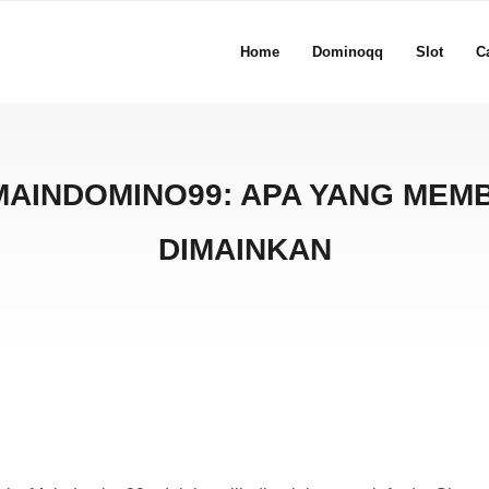
Home
Dominoqq
Slot
C
AINDOMINO99: APA YANG MEMB
DIMAINKAN