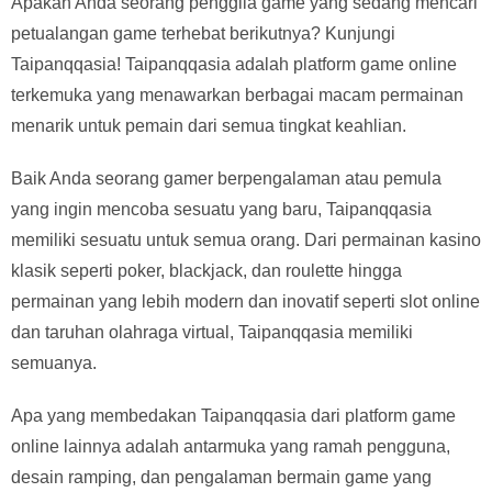
Apakah Anda seorang penggila game yang sedang mencari
petualangan game terhebat berikutnya? Kunjungi
Taipanqqasia! Taipanqqasia adalah platform game online
terkemuka yang menawarkan berbagai macam permainan
menarik untuk pemain dari semua tingkat keahlian.
Baik Anda seorang gamer berpengalaman atau pemula
yang ingin mencoba sesuatu yang baru, Taipanqqasia
memiliki sesuatu untuk semua orang. Dari permainan kasino
klasik seperti poker, blackjack, dan roulette hingga
permainan yang lebih modern dan inovatif seperti slot online
dan taruhan olahraga virtual, Taipanqqasia memiliki
semuanya.
Apa yang membedakan Taipanqqasia dari platform game
online lainnya adalah antarmuka yang ramah pengguna,
desain ramping, dan pengalaman bermain game yang