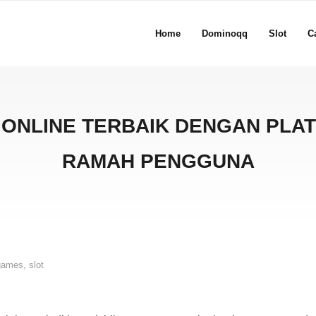
Home
Dominoqq
Slot
C
 ONLINE TERBAIK DENGAN PLA
RAMAH PENGGUNA
games
,
slot