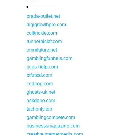
prada-outlet.net
digigrowthpro.com
colttrickle.com
runnerpickfr.com
omnifuture.net
gamblingfunnels.com
pcos-help.com
btfutsal.com
codirop.com
ghosts-uk.net
askdono.com
techonly.top
gamblingcompete.com
businesssmagazine.com
creativeinternetmedia.com