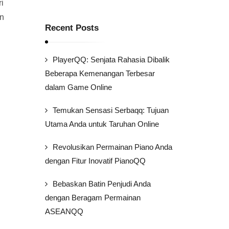
i
an
Recent Posts
PlayerQQ: Senjata Rahasia Dibalik
Beberapa Kemenangan Terbesar
dalam Game Online
Temukan Sensasi Serbaqq: Tujuan
Utama Anda untuk Taruhan Online
Revolusikan Permainan Piano Anda
dengan Fitur Inovatif PianoQQ
Bebaskan Batin Penjudi Anda
dengan Beragam Permainan
ASEANQQ