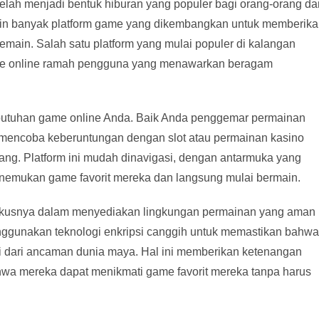
 telah menjadi bentuk hiburan yang populer bagi orang-orang dar
kin banyak platform game yang dikembangkan untuk memberik
main. Salah satu platform yang mulai populer di kalangan
me online ramah pengguna yang menawarkan beragam
butuhan game online Anda. Baik Anda penggemar permainan
ka mencoba keberuntungan dengan slot atau permainan kasino
ang. Platform ini mudah dinavigasi, dengan antarmuka yang
nemukan game favorit mereka dan langsung mulai bermain.
 fokusnya dalam menyediakan lingkungan permainan yang aman
enggunakan teknologi enkripsi canggih untuk memastikan bahwa
ngi dari ancaman dunia maya. Hal ini memberikan ketenangan
hwa mereka dapat menikmati game favorit mereka tanpa harus