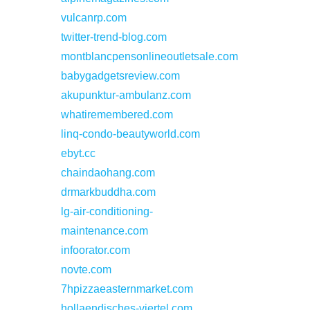
vulcanrp.com
twitter-trend-blog.com
montblancpensonlineoutletsale.com
babygadgetsreview.com
akupunktur-ambulanz.com
whatiremembered.com
linq-condo-beautyworld.com
ebyt.cc
chaindaohang.com
drmarkbuddha.com
lg-air-conditioning-
maintenance.com
infoorator.com
novte.com
7hpizzaeasternmarket.com
hollaendisches-viertel.com