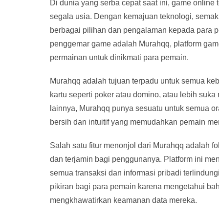
Di dunia yang serba cepat saat ini, game online
segala usia. Dengan kemajuan teknologi, sema
berbagai pilihan dan pengalaman kepada para pe
penggemar game adalah Murahqq, platform ga
permainan untuk dinikmati para pemain.
Murahqq adalah tujuan terpadu untuk semua ke
kartu seperti poker atau domino, atau lebih su
lainnya, Murahqq punya sesuatu untuk semua or
bersih dan intuitif yang memudahkan pemain me
Salah satu fitur menonjol dari Murahqq adalah
dan terjamin bagi penggunanya. Platform ini m
semua transaksi dan informasi pribadi terlindu
pikiran bagi para pemain karena mengetahui ba
mengkhawatirkan keamanan data mereka.