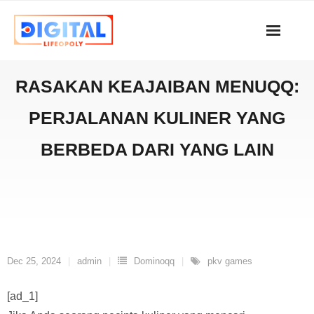
Skip
to
content
RASAKAN KEAJAIBAN MENUQQ:
PERJALANAN KULINER YANG
BERBEDA DARI YANG LAIN
Dec 25, 2024
admin
Dominoqq
pkv games
[ad_1]