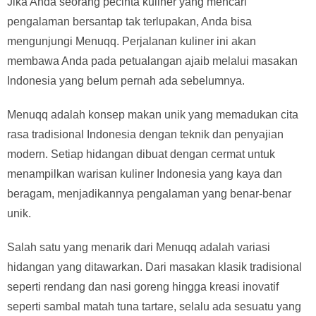
Jika Anda seorang pecinta kuliner yang mencari
pengalaman bersantap tak terlupakan, Anda bisa
mengunjungi Menuqq. Perjalanan kuliner ini akan
membawa Anda pada petualangan ajaib melalui masakan
Indonesia yang belum pernah ada sebelumnya.
Menuqq adalah konsep makan unik yang memadukan cita
rasa tradisional Indonesia dengan teknik dan penyajian
modern. Setiap hidangan dibuat dengan cermat untuk
menampilkan warisan kuliner Indonesia yang kaya dan
beragam, menjadikannya pengalaman yang benar-benar
unik.
Salah satu yang menarik dari Menuqq adalah variasi
hidangan yang ditawarkan. Dari masakan klasik tradisional
seperti rendang dan nasi goreng hingga kreasi inovatif
seperti sambal matah tuna tartare, selalu ada sesuatu yang