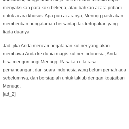
menyaksikan para koki bekerja, atau bahkan acara pribadi
untuk acara khusus. Apa pun acaranya, Menuqq pasti akan
memberikan pengalaman bersantap tak terlupakan yang
tiada duanya.
Jadi jika Anda mencari perjalanan kuliner yang akan
membawa Anda ke dunia magis kuliner Indonesia, Anda
bisa mengunjungi Menuqq. Rasakan cita rasa,
pemandangan, dan suara Indonesia yang belum pernah ada
sebelumnya, dan bersiaplah untuk takjub dengan keajaiban
Menuqq.
[ad_2]