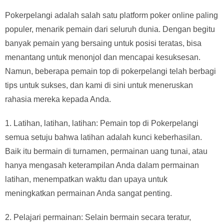
Pokerpelangi adalah salah satu platform poker online paling
populer, menarik pemain dari seluruh dunia. Dengan begitu
banyak pemain yang bersaing untuk posisi teratas, bisa
menantang untuk menonjol dan mencapai kesuksesan.
Namun, beberapa pemain top di pokerpelangi telah berbagi
tips untuk sukses, dan kami di sini untuk meneruskan
rahasia mereka kepada Anda.
1. Latihan, latihan, latihan: Pemain top di Pokerpelangi
semua setuju bahwa latihan adalah kunci keberhasilan.
Baik itu bermain di turnamen, permainan uang tunai, atau
hanya mengasah keterampilan Anda dalam permainan
latihan, menempatkan waktu dan upaya untuk
meningkatkan permainan Anda sangat penting.
2. Pelajari permainan: Selain bermain secara teratur,