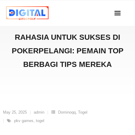
Skip
to
content
RAHASIA UNTUK SUKSES DI
POKERPELANGI: PEMAIN TOP
BERBAGI TIPS MEREKA
May 25, 2025
admin
Dominoqq
,
Togel
pkv games
,
togel