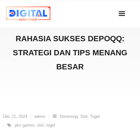
Skip
to
content
RAHASIA SUKSES DEPOQQ:
STRATEGI DAN TIPS MENANG
BESAR
Dec 21, 2024
admin
Dominoqq
,
Slot
,
Togel
pkv games
,
slot
,
togel