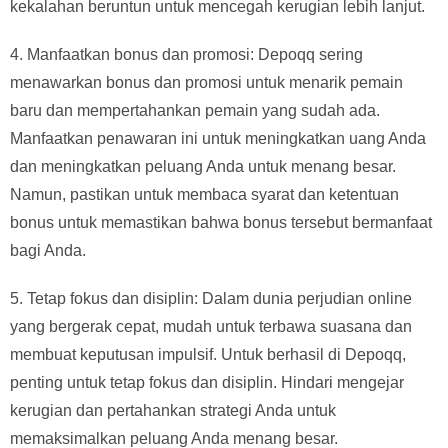
kekalahan beruntun untuk mencegah kerugian lebih lanjut.
4. Manfaatkan bonus dan promosi: Depoqq sering
menawarkan bonus dan promosi untuk menarik pemain
baru dan mempertahankan pemain yang sudah ada.
Manfaatkan penawaran ini untuk meningkatkan uang Anda
dan meningkatkan peluang Anda untuk menang besar.
Namun, pastikan untuk membaca syarat dan ketentuan
bonus untuk memastikan bahwa bonus tersebut bermanfaat
bagi Anda.
5. Tetap fokus dan disiplin: Dalam dunia perjudian online
yang bergerak cepat, mudah untuk terbawa suasana dan
membuat keputusan impulsif. Untuk berhasil di Depoqq,
penting untuk tetap fokus dan disiplin. Hindari mengejar
kerugian dan pertahankan strategi Anda untuk
memaksimalkan peluang Anda menang besar.