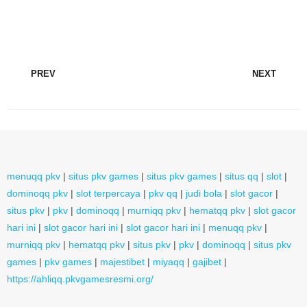
PREV
NEXT
menuqq pkv
|
situs pkv games
|
situs pkv games
|
situs qq
|
slot
|
dominoqq pkv
|
slot terpercaya
|
pkv qq
|
judi bola
|
slot gacor
|
situs pkv
|
pkv
|
dominoqq
|
murniqq pkv
|
hematqq pkv
|
slot gacor
hari ini
|
slot gacor hari ini
|
slot gacor hari ini
|
menuqq pkv
|
murniqq pkv
|
hematqq pkv
|
situs pkv
|
pkv
|
dominoqq
|
situs pkv
games
|
pkv games
|
majestibet
|
miyaqq
|
gajibet
|
https://ahliqq.pkvgamesresmi.org/