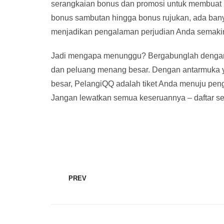
serangkaian bonus dan promosi untuk membuat 
bonus sambutan hingga bonus rujukan, ada ba
menjadikan pengalaman perjudian Anda semakin
Jadi mengapa menunggu? Bergabunglah dengan P
dan peluang menang besar. Dengan antarmuka y
besar, PelangiQQ adalah tiket Anda menuju pen
Jangan lewatkan semua keseruannya – daftar se
PREV