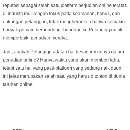
reputasi sebagai salah satu platform perjudian online teratas
di industri ini. Dengan fokus pada keamanan, bonus, dan
dukungan pelanggan, tidak mengherankan bahwa semakin
banyak pemain berbondong -bondong ke Pelangiqq untuk
memperbaiki perjudian mereka.
Jadi, apakah Pelangiqq adalah hal besar berikutnya dalam
perjudian online? Hanya waktu yang akan memberi tahu,
tetapi satu hal yang pasti-platform yang sedang naik daun
ini jelas merupakan salah satu yang harus ditonton di dunia
taruhan online.