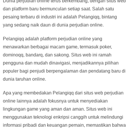
Dunia perjudian online terus berkembang, dengan situs web
dan platform baru bermunculan setiap saat. Salah satu
pesaing terbaru di industri ini adalah Pelangiqq, bintang
yang sedang naik daun di dunia perjudian online.
Pelangiqq adalah platform perjudian online yang
menawarkan berbagai macam game, termasuk poker,
dominoqq, bandarq, dan sakong. Situs web ini ramah
pengguna dan mudah dinavigasi, menjadikannya pilihan
populer bagi penjudi berpengalaman dan pendatang baru di
dunia taruhan online.
Apa yang membedakan Pelangiqq dari situs web perjudian
online lainnya adalah fokusnya untuk menyediakan
lingkungan game yang aman dan aman. Situs web ini
menggunakan teknologi enkripsi canggih untuk melindungi
informasi pribadi dan keuangan pemain, memastikan bahwa