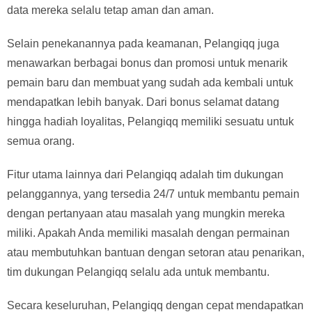
data mereka selalu tetap aman dan aman.
Selain penekanannya pada keamanan, Pelangiqq juga
menawarkan berbagai bonus dan promosi untuk menarik
pemain baru dan membuat yang sudah ada kembali untuk
mendapatkan lebih banyak. Dari bonus selamat datang
hingga hadiah loyalitas, Pelangiqq memiliki sesuatu untuk
semua orang.
Fitur utama lainnya dari Pelangiqq adalah tim dukungan
pelanggannya, yang tersedia 24/7 untuk membantu pemain
dengan pertanyaan atau masalah yang mungkin mereka
miliki. Apakah Anda memiliki masalah dengan permainan
atau membutuhkan bantuan dengan setoran atau penarikan,
tim dukungan Pelangiqq selalu ada untuk membantu.
Secara keseluruhan, Pelangiqq dengan cepat mendapatkan