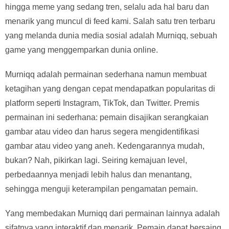
hingga meme yang sedang tren, selalu ada hal baru dan
menarik yang muncul di feed kami. Salah satu tren terbaru
yang melanda dunia media sosial adalah Murniqq, sebuah
game yang menggemparkan dunia online.
Murniqq adalah permainan sederhana namun membuat
ketagihan yang dengan cepat mendapatkan popularitas di
platform seperti Instagram, TikTok, dan Twitter. Premis
permainan ini sederhana: pemain disajikan serangkaian
gambar atau video dan harus segera mengidentifikasi
gambar atau video yang aneh. Kedengarannya mudah,
bukan? Nah, pikirkan lagi. Seiring kemajuan level,
perbedaannya menjadi lebih halus dan menantang,
sehingga menguji keterampilan pengamatan pemain.
Yang membedakan Murniqq dari permainan lainnya adalah
sifatnya yang interaktif dan menarik. Pemain dapat bersaing