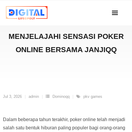
Skip
to
content
MENJELAJAHI SENSASI POKER
ONLINE BERSAMA JANJIQQ
Jul 3, 2026
admin
Dominoqq
pkv games
Dalam beberapa tahun terakhir, poker online telah menjadi
salah satu bentuk hiburan paling populer bagi orang-orang