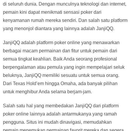
di seluruh dunia. Dengan munculnya teknologi dan internet,
pemain kini dapat menikmati sensasi poker dari
kenyamanan rumah mereka sendiri. Dan salah satu platform
yang menonjol diantara yang lainnya adalah JanjiQQ.
JanjiQQ adalah platform poker online yang menawarkan
berbagai macam permainan dan fitur untuk pemain dari
semua tingkat keahlian. Baik Anda seorang profesional
berpengalaman atau pemula yang ingin mempelajari seluk
beluknya, JanjiQQ memiliki sesuatu untuk semua orang.
Dari Texas Hold’em hingga Omaha, ada banyak pilihan
untuk menghibur Anda selama berjam-jam.
Salah satu hal yang membedakan JanjiQQ dari platform
poker online lainnya adalah antarmukanya yang ramah
pengguna. Situs ini mudah dinavigasi, memudahkan
pemain menemukan permainan favorit mereka dan segera