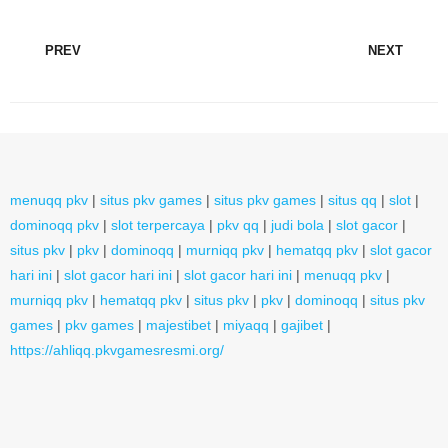
PREV
NEXT
menuqq pkv
|
situs pkv games
|
situs pkv games
|
situs qq
|
slot
|
dominoqq pkv
|
slot terpercaya
|
pkv qq
|
judi bola
|
slot gacor
|
situs pkv
|
pkv
|
dominoqq
|
murniqq pkv
|
hematqq pkv
|
slot gacor
hari ini
|
slot gacor hari ini
|
slot gacor hari ini
|
menuqq pkv
|
murniqq pkv
|
hematqq pkv
|
situs pkv
|
pkv
|
dominoqq
|
situs pkv
games
|
pkv games
|
majestibet
|
miyaqq
|
gajibet
|
https://ahliqq.pkvgamesresmi.org/