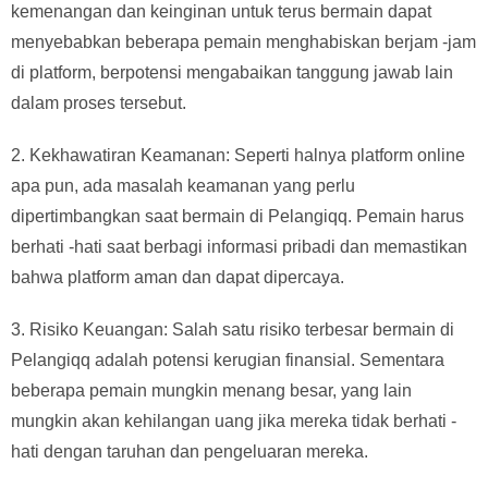
kemenangan dan keinginan untuk terus bermain dapat
menyebabkan beberapa pemain menghabiskan berjam -jam
di platform, berpotensi mengabaikan tanggung jawab lain
dalam proses tersebut.
2. Kekhawatiran Keamanan: Seperti halnya platform online
apa pun, ada masalah keamanan yang perlu
dipertimbangkan saat bermain di Pelangiqq. Pemain harus
berhati -hati saat berbagi informasi pribadi dan memastikan
bahwa platform aman dan dapat dipercaya.
3. Risiko Keuangan: Salah satu risiko terbesar bermain di
Pelangiqq adalah potensi kerugian finansial. Sementara
beberapa pemain mungkin menang besar, yang lain
mungkin akan kehilangan uang jika mereka tidak berhati -
hati dengan taruhan dan pengeluaran mereka.