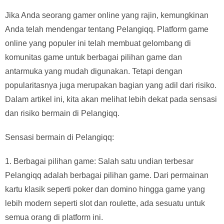
Jika Anda seorang gamer online yang rajin, kemungkinan
Anda telah mendengar tentang Pelangiqq. Platform game
online yang populer ini telah membuat gelombang di
komunitas game untuk berbagai pilihan game dan
antarmuka yang mudah digunakan. Tetapi dengan
popularitasnya juga merupakan bagian yang adil dari risiko.
Dalam artikel ini, kita akan melihat lebih dekat pada sensasi
dan risiko bermain di Pelangiqq.
Sensasi bermain di Pelangiqq:
1. Berbagai pilihan game: Salah satu undian terbesar
Pelangiqq adalah berbagai pilihan game. Dari permainan
kartu klasik seperti poker dan domino hingga game yang
lebih modern seperti slot dan roulette, ada sesuatu untuk
semua orang di platform ini.