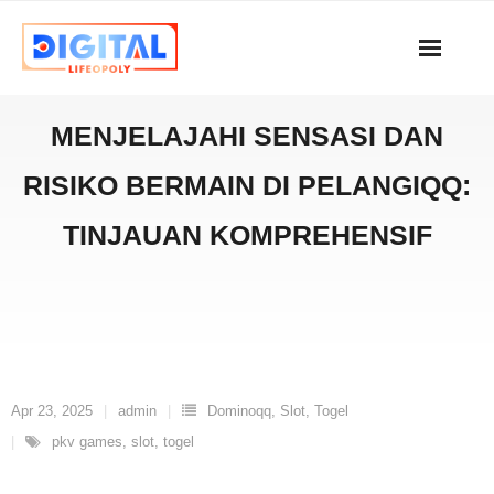
Skip
to
content
MENJELAJAHI SENSASI DAN
RISIKO BERMAIN DI PELANGIQQ:
TINJAUAN KOMPREHENSIF
Apr 23, 2025
admin
Dominoqq
,
Slot
,
Togel
pkv games
,
slot
,
togel